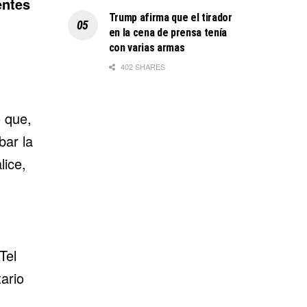
entes
Trump afirma que el tirador
en la cena de prensa tenía
con varias armas
402 SHARES
o que,
bar la
lice,
Tel
ario