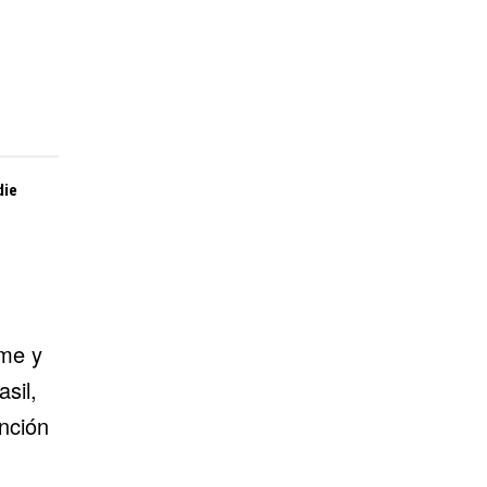
die
rme y
asil
,
nción