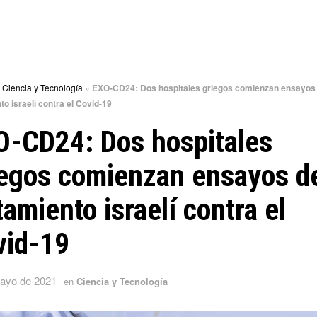
»
Ciencia y Tecnología
»
EXO-CD24: Dos hospitales griegos comienzan ensayos 
to israelí contra el Covid-19
O-CD24: Dos hospitales
iegos comienzan ensayos d
tamiento israelí contra el
vid-19
ayo de 2021
en
Ciencia y Tecnología