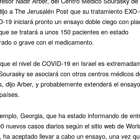
ofesor Nadir Arber, del Centro Médico Sourasky de 
dijo a
The Jerusalén Post
que su tratamiento EXO
-19 iniciará pronto un ensayo doble ciego con pl
 que se tratará a unos 150 pacientes en estado
ado o grave con el medicamento.
que el nivel de COVID-19 en Israel es extremada
 Sourasky se asociará con otros centros médicos d
ís, dijo Arber, y probablemente extenderá el ensayo
 países.
jemplo, Georgia, que ha estado informando de ent
00 nuevos casos diarios según el sitio web de Worl
, ha aceptado llevar a cabo un ensayo, una vez q