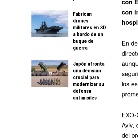
con E
con i
Fabrican
drones
hospi
militares en 3D
a bordo de un
buque de
En de
guerra
direct
aunqu
Japón afronta
una decisión
segur
crucial para
los e
modernizar su
defensa
prome
antimisiles
EXO-C
Aviv,
del or