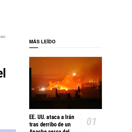
del
MÁS LEÍDO
el
EE. UU. ataca a Irán
tras derribo de un
Apache cerca del