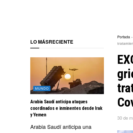
Portada
LO MÁS
RECIENTE
tratamien
EX
gr
tra
MUNDO
Co
Arabia Saudí anticipa ataques
coordinados e inminentes desde Irak
y Yemen
30 de m
Arabia Saudí anticipa una