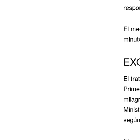
respo
El me
minut
EXO
El tr
Prime
milag
Minis
según 