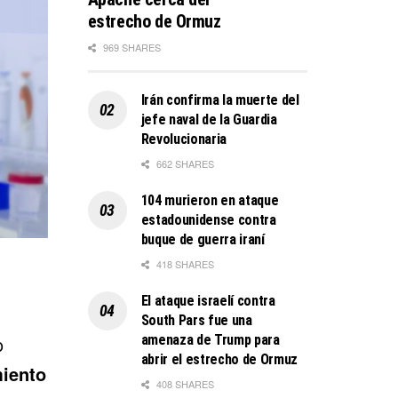
estrecho de Ormuz
969 SHARES
Irán confirma la muerte del
jefe naval de la Guardia
Revolucionaria
662 SHARES
104 murieron en ataque
estadounidense contra
buque de guerra iraní
418 SHARES
El ataque israelí contra
South Pars fue una
amenaza de Trump para
o
abrir el estrecho de Ormuz
miento
408 SHARES