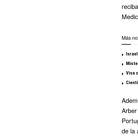
reciba
Medic
Más not
Israel
Miste
Visa 
Cientí
Ademá
Arber 
Portu
de la 