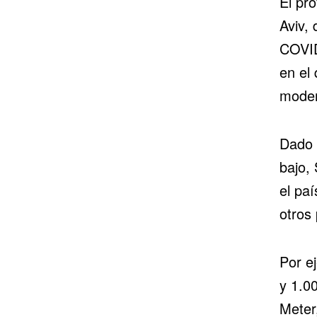
El pr
Aviv, 
COVID
en el
moder
Dado 
bajo,
el pa
otros
Por e
y 1.0
Meter