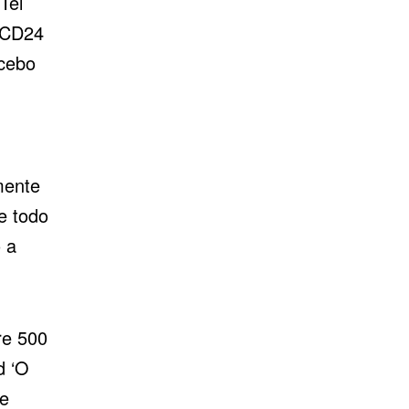
Tel
-CD24
acebo
mente
e todo
 a
re 500
d ‘O
ue