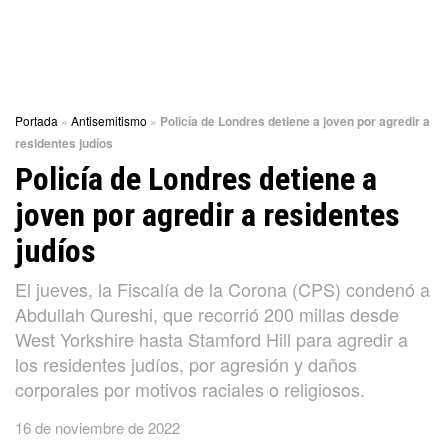
Portada
»
Antisemitismo
»
Policía de Londres detiene a joven por agredir a
residentes judíos
Policía de Londres detiene a
joven por agredir a residentes
judíos
El jueves, la Fiscalía de la Corona (CPS) condenó a
Abdullah Qureshi, que recorrió 200 millas desde
West Yorkshire hasta Stamford Hill para agredir a
los residentes judíos, por agresión y daños
corporales por motivos raciales o religiosos.
16 de noviembre de 2022