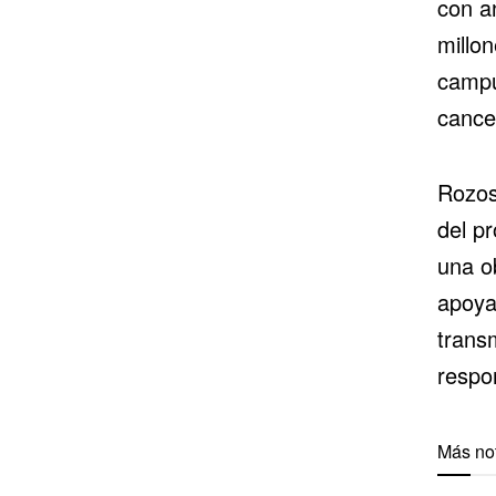
con
a
millon
campu
cancel
Rozos
del p
una o
apoya
trans
respo
Más not