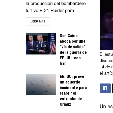
la producción del bombardero
furtivo B-21 Raider para...
DETAILS
LEER MÁS
Dan Caine
aboga por una
“vía de salida”
de la guerra de
El est
EE. UU. con
discur
Irán
14 de 
el artí
EE. UU. prevé
un acuerdo
inminente para
reabrir el
estrecho de
Ormuz
Un est