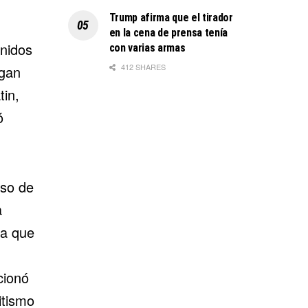
Trump afirma que el tirador
en la cena de prensa tenía
Unidos
con varias armas
412 SHARES
ogan
in,
ó
rso de
a
da que
cionó
itismo