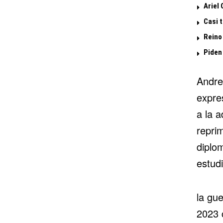
Ariel
Casi 
Reino
Piden
Andre
expres
a la 
reprim
diplom
estudi
la gue
2023 