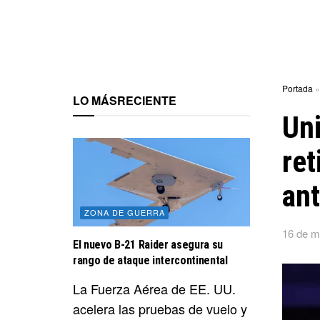
Portada
LO MÁS
RECIENTE
Uni
ret
ant
ZONA DE GUERRA
16 de m
El nuevo B-21 Raider asegura su
rango de ataque intercontinental
La Fuerza Aérea de EE. UU.
acelera las pruebas de vuelo y