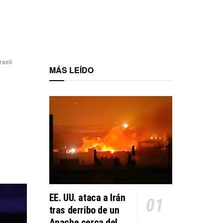
raelí
MÁS LEÍDO
EE. UU. ataca a Irán
tras derribo de un
Apache cerca del