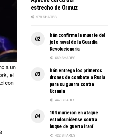
estrecho de Ormuz
979 SHARES
Irán confirma la muerte del
jefe naval de la Guardia
Revolucionaria
669 SHARES
ncia un
Irán entrega los primeros
rk, el
drones de combate a Rusia
ad con
para su guerra contra
Ucrania
447 SHARES
104 murieron en ataque
estadounidense contra
buque de guerra iraní
e
422 SHARES