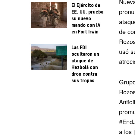
Nueva
El Ejército de
pronu
EE. UU. prueba
su nuevo
ataqu
mando con IA
de co
en Fort Irwin
Rozos
Las FDI
usó s
ocultaron un
atroc
ataque de
Hezbolá con
dron contra
sus tropas
Grupo
Rozos
Antidi
promu
#EndJ
a los 