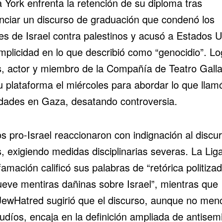
 York enfrenta la retención de su diploma tras
nciar un discurso de graduación que condenó los
es de Israel contra palestinos y acusó a Estados 
mplicidad en lo que describió como “genocidio”. L
, actor y miembro de la Compañía de Teatro Gallat
u plataforma el miércoles para abordar lo que llam
idades en Gaza, desatando controversia.
s pro-Israel reaccionaron con indignación al discu
, exigiendo medidas disciplinarias severas. La Lig
famación calificó sus palabras de “retórica politiza
eve mentiras dañinas sobre Israel”, mientras que
ewHatred sugirió que el discurso, aunque no men
judíos, encaja en la definición ampliada de antisem