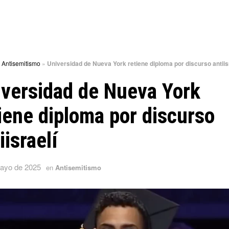
»
Antisemitismo
»
Universidad de Nueva York retiene diploma por discurso antiis
versidad de Nueva York
iene diploma por discurso
iisraelí
ayo de 2025
en
Antisemitismo