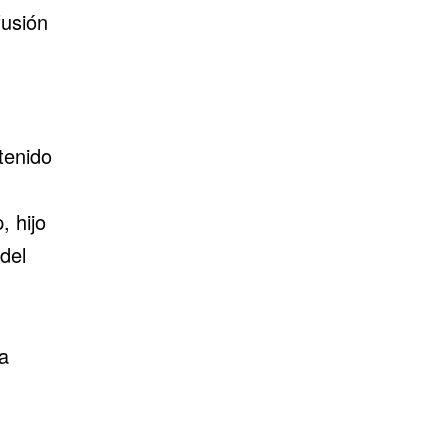
fusión
tenido
 hijo
del
a