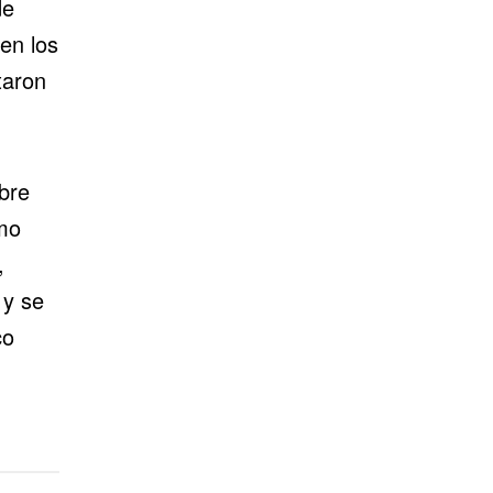
de
en los
taron
bre
omo
,
 y se
co