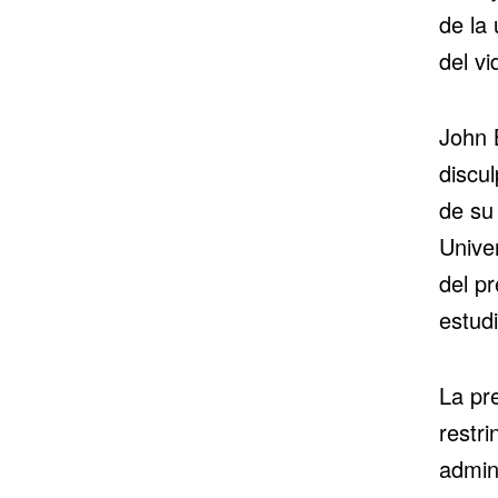
de la 
del vi
John 
discu
de su 
Unive
del p
estudi
La pr
restri
admini