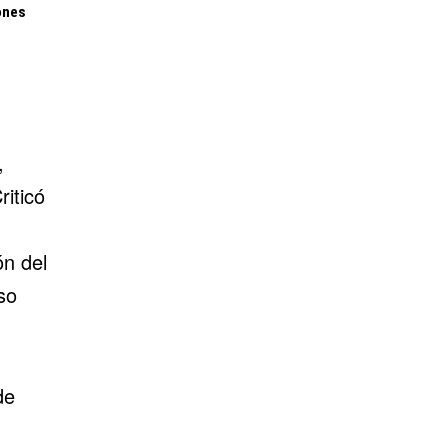
ones
,
riticó
ón del
so
de