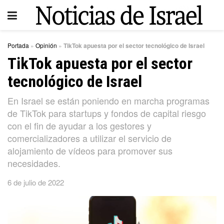
Portada
»
Opinión
»
TikTok apuesta por el sector tecnológico de Israel
TikTok apuesta por el sector
tecnológico de Israel
En Israel se están poniendo en marcha programas
de TikTok para startups y fondos de capital riesgo
con el fin de ayudar a los gestores y
comercializadores a utilizar el servicio de
alojamiento de vídeos para promover sus
necesidades.
6 de julio de 2022