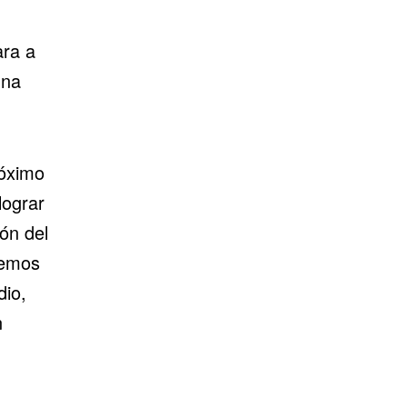
ara a
una
róximo
lograr
ión del
vemos
dio,
n