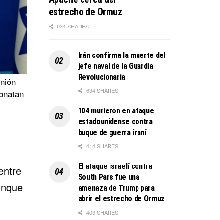
estrecho de Ormuz
934 SHARES
Irán confirma la muerte del
jefe naval de la Guardia
Revolucionaria
unión
634 SHARES
Yonatan
104 murieron en ataque
estadounidense contra
buque de guerra iraní
414 SHARES
El ataque israelí contra
entre
South Pars fue una
unque
amenaza de Trump para
abrir el estrecho de Ormuz
403 SHARES