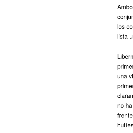
Ambos
conju
los c
lista 
Liber
primer
una vi
prime
clara
no ha
frente
hutíes