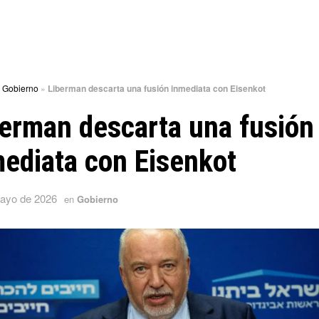
»
Gobierno
»
Liberman descarta una fusión inmediata con Eisenkot
erman descarta una fusión
ediata con Eisenkot
ayo de 2026
en
Gobierno