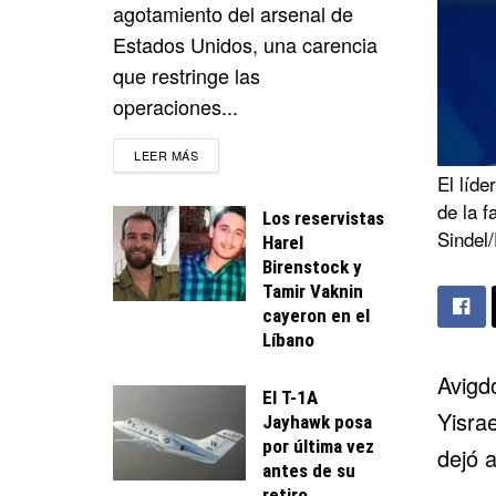
agotamiento del arsenal de
Estados Unidos, una carencia
que restringe las
operaciones...
DETAILS
LEER MÁS
El líde
de la f
Los reservistas
Sindel
Harel
Birenstock y
Tamir Vaknin
cayeron en el
Líbano
Avigd
El T-1A
Yisra
Jayhawk posa
por última vez
dejó a
antes de su
retiro