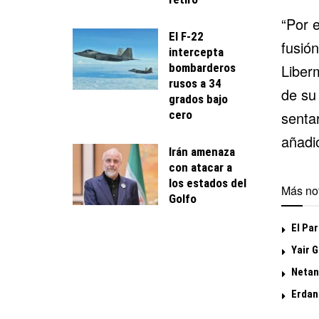
“Por 
El F-22
fusió
intercepta
bombarderos
Liber
rusos a 34
de su 
grados bajo
cero
senta
añadi
Irán amenaza
con atacar a
los estados del
Más not
Golfo
El Par
Yair G
Netan
Erdan