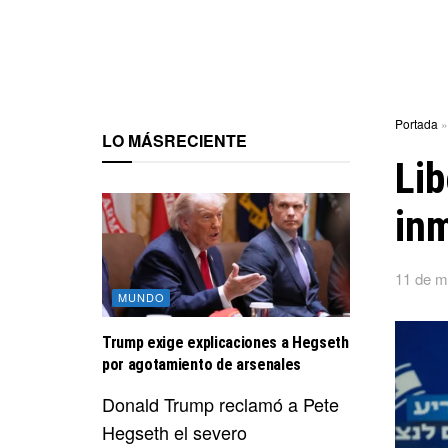
Portada
LO MÁS
RECIENTE
Lib
inm
11 de m
MUNDO
Trump exige explicaciones a Hegseth
por agotamiento de arsenales
Donald Trump reclamó a Pete
Hegseth el severo