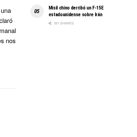
Misil chino derribó un F-15E
 una
estadounidense sobre Irán
claró
391 SHARES
emanal
es nos