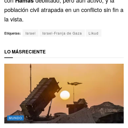
con
Hamás
debilitado, pero aún activo, y la
población civil atrapada en un conflicto sin fin a
la vista.
Etiquetas:
Israel
Israel-Franja de Gaza
Likud
LO MÁS
RECIENTE
MUNDO