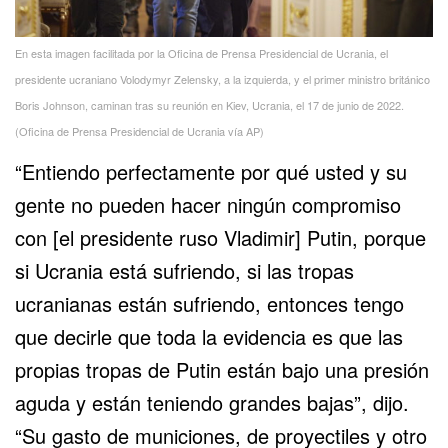
En esta imagen facilitada por la Oficina de Prensa Presidencial de Ucrania, el
presidente ucraniano Volodymyr Zelensky, a la izquierda, y el primer ministro británico
Boris Johnson, caminan tras su reunión en Kiev, Ucrania, el 17 de junio de 2022.
(Oficina de Prensa Presidencial de Ucrania vía AP)
“Entiendo perfectamente por qué usted y su
gente no pueden hacer ningún compromiso
con [el presidente ruso Vladimir] Putin, porque
si Ucrania está sufriendo, si las tropas
ucranianas están sufriendo, entonces tengo
que decirle que toda la evidencia es que
las
propias tropas de Putin
están bajo una presión
aguda y están teniendo grandes bajas”, dijo.
“Su gasto de municiones, de proyectiles y otro