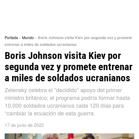
Portada
»
Mundo
»
Boris Johnson visita Kiev por segunda vez y promete
entrenar a miles de soldados ucranianos
Boris Johnson visita Kiev por
segunda vez y promete entrenar
a miles de soldados ucranianos
Zelensky celebra el “decidido” apoyo del primer
ministro británico; el programa podría formar hasta
10.000 soldados ucranianos cada 120 días para
“cambiar la ecuación de esta guerra.
17 de junio de 2022