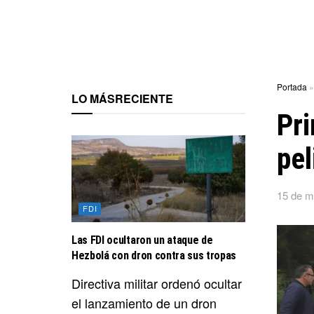
Portada
LO MÁS
RECIENTE
Pri
pel
15 de m
FDI
Las FDI ocultaron un ataque de
Hezbolá con dron contra sus tropas
Directiva militar ordenó ocultar
el lanzamiento de un dron