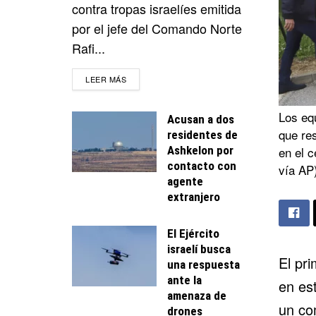
contra tropas israelíes emitida
por el jefe del Comando Norte
Rafi...
DETAILS
LEER MÁS
Los equ
Acusan a dos
que res
residentes de
Ashkelon por
en el 
contacto con
vía AP
agente
extranjero
El Ejército
israelí busca
El pr
una respuesta
ante la
en est
amenaza de
un co
drones