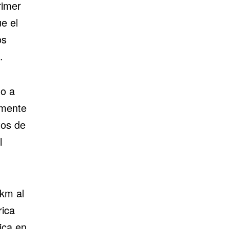
rimer
e el
os
.
do a
emente
tos de
l
 km al
rica
ica en