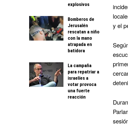
explosivos
incid
locale
Bomberos de
y el p
Jerusalén
rescatan a niño
con la mano
Según
atrapada en
batidora
escuc
prime
La campaña
para repatriar a
cerca
israelíes a
deteni
votar provoca
una fuerte
reacción
Duran
Parla
sesió