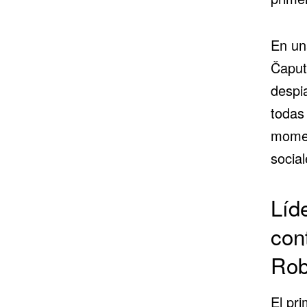
En un
Čaput
despi
todas
momen
social
Líd
con
Rob
El pr