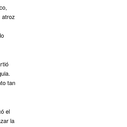
co,
 atroz
lo
rtió
uia.
to tan
có el
zar la