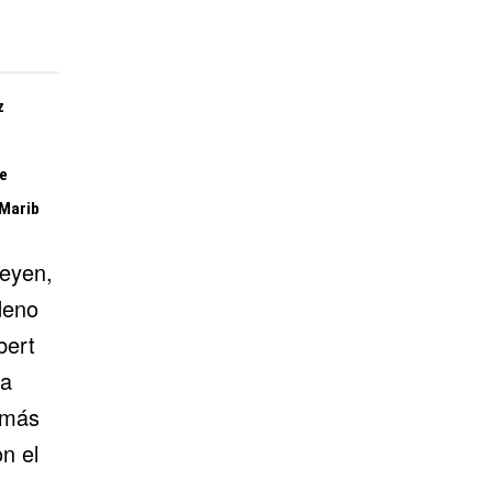
z
e
 Marib
Leyen,
deno
bert
ra
 más
n el