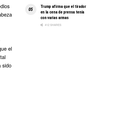
edios
Trump afirma que el tirador
en la cena de prensa tenía
cabeza
con varias armas
412 SHARES
e
que el
tal
 sido