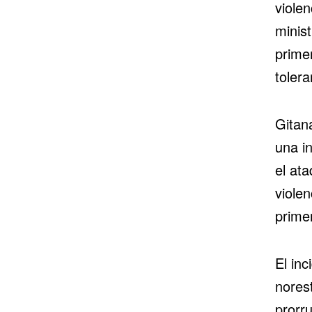
violen
minis
prime
tolera
Gitan
una i
el ata
violen
prime
El in
norest
prorr