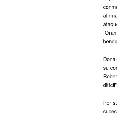
conmo
afirm
ataqu
¡Oram
bendig
Donal
su co
Rober
difícil”
Por su
suces