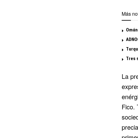
Más not
Omán 
ADNOC
Turqu
Tres 
La pr
expre
enérgi
Fico. 
socie
preci
primer