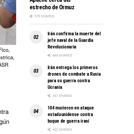
estrecho de Ormuz
979 SHARES
Irán confirma la muerte del
jefe naval de la Guardia
Revolucionaria
Fico,
669 SHARES
strica,
TASR
Irán entrega los primeros
drones de combate a Rusia
para su guerra contra
Ucrania
447 SHARES
104 murieron en ataque
ntra
estadounidense contra
egún
buque de guerra iraní
422 SHARES