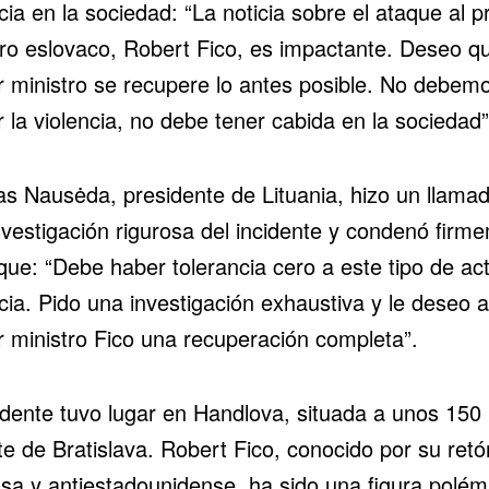
cia en la sociedad: “La noticia sobre el ataque al p
tro eslovaco, Robert Fico, es impactante. Deseo qu
r ministro se recupere lo antes posible. No debem
r la violencia, no debe tener cabida en la sociedad”
as Nausėda, presidente de Lituania, hizo un llama
nvestigación rigurosa del incidente y condenó firm
que: “Debe haber tolerancia cero a este tipo de ac
cia. Pido una investigación exhaustiva y le deseo a
r ministro Fico una recuperación completa”.
cidente tuvo lugar en Handlova, situada a unos 150
e de Bratislava. Robert Fico, conocido por su retó
usa y antiestadounidense, ha sido una figura polém