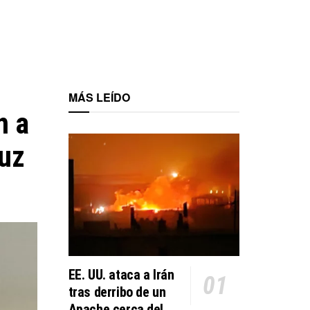
MÁS LEÍDO
n a
uz
EE. UU. ataca a Irán
tras derribo de un
Apache cerca del