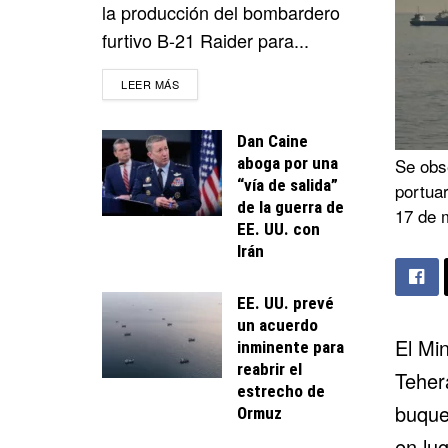
la producción del bombardero
furtivo B-21 Raider para...
DETAILS
LEER MÁS
Dan Caine
aboga por una
Se obs
“vía de salida”
portua
de la guerra de
17 de 
EE. UU. con
Irán
EE. UU. prevé
un acuerdo
El Min
inminente para
reabrir el
Teher
estrecho de
buque
Ormuz
en lu