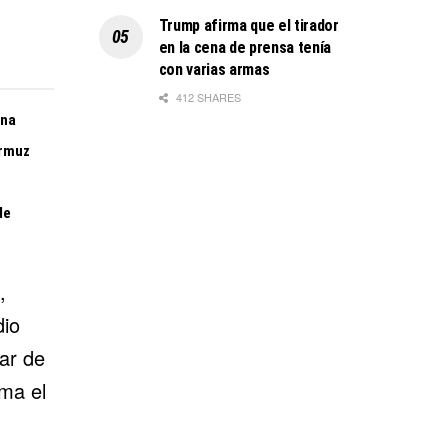
Trump afirma que el tirador
en la cena de prensa tenía
con varias armas
412 SHARES
ina
Ormuz
de
,
dio
ar de
ma el