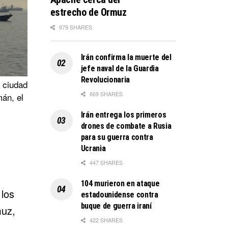
estrecho de Ormuz
979 SHARES
Irán confirma la muerte del
jefe naval de la Guardia
Revolucionaria
 ciudad
669 SHARES
án, el
Irán entrega los primeros
drones de combate a Rusia
para su guerra contra
Ucrania
447 SHARES
104 murieron en ataque
 los
estadounidense contra
buque de guerra iraní
muz,
422 SHARES