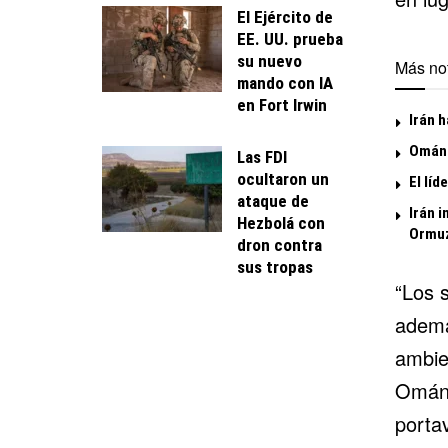
El Ejército de
EE. UU. prueba
su nuevo
Más not
mando con IA
en Fort Irwin
Irán h
Omán 
Las FDI
ocultaron un
El líd
ataque de
Irán i
Hezbolá con
Ormu
dron contra
sus tropas
“Los 
ademá
ambie
Omán—
porta