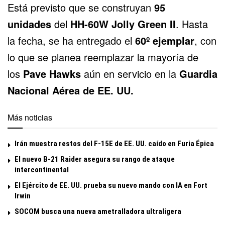
Está previsto que se construyan
95
unidades
del
HH-60W Jolly Green II
. Hasta
la fecha, se ha entregado el
60º ejemplar
, con
lo que se planea reemplazar la mayoría de
los
Pave Hawks
aún en servicio en la
Guardia
Nacional Aérea de EE. UU.
Más noticias
Irán muestra restos del F-15E de EE. UU. caído en Furia Épica
El nuevo B-21 Raider asegura su rango de ataque
intercontinental
El Ejército de EE. UU. prueba su nuevo mando con IA en Fort
Irwin
SOCOM busca una nueva ametralladora ultraligera