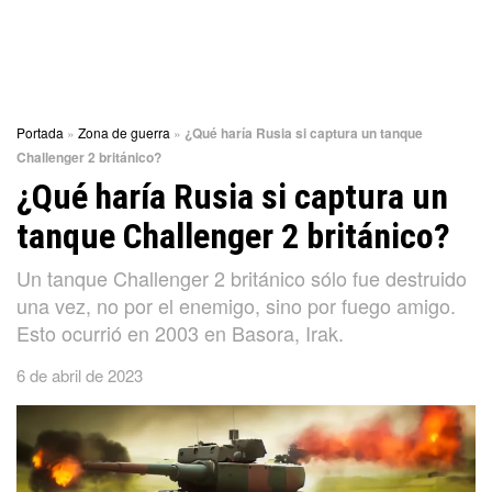
Portada
»
Zona de guerra
»
¿Qué haría Rusia si captura un tanque
Challenger 2 británico?
¿Qué haría Rusia si captura un
tanque Challenger 2 británico?
Un tanque Challenger 2 británico sólo fue destruido
una vez, no por el enemigo, sino por fuego amigo.
Esto ocurrió en 2003 en Basora, Irak.
6 de abril de 2023