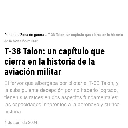
Portada
»
Zona de guerra
»
T-38 Talon: un capítulo que cierra en la historia
de la aviación militar
T-38 Talon: un capítulo que
cierra en la historia de la
aviación militar
El fervor que albergaba por pilotar el T-38 Talon, y
la subsiguiente decepción por no haberlo logrado,
tienen sus raíces en dos aspectos fundamentales:
las capacidades inherentes a la aeronave y su rica
historia.
4 de abril de 2024