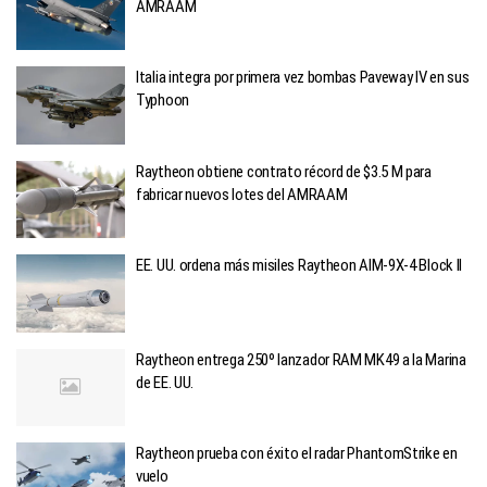
AMRAAM
Italia integra por primera vez bombas Paveway IV en sus
Typhoon
Raytheon obtiene contrato récord de $3.5 M para
fabricar nuevos lotes del AMRAAM
EE. UU. ordena más misiles Raytheon AIM-9X-4 Block II
Raytheon entrega 250º lanzador RAM MK49 a la Marina
de EE. UU.
Raytheon prueba con éxito el radar PhantomStrike en
vuelo