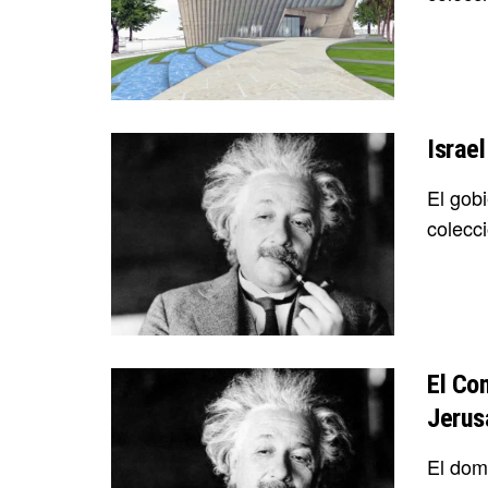
Israe
El gob
colecci
El Co
Jerus
El dom