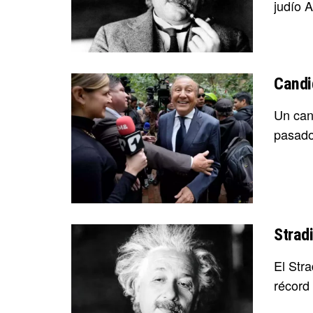
judío Al
Candi
Un can
pasado,
Stradi
El Str
récord 