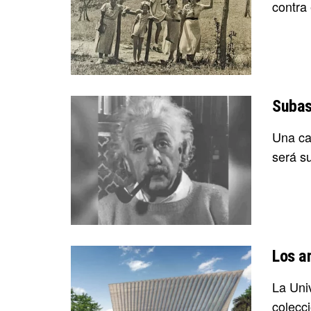
contra e
Subas
Una ca
será su
Los a
La Uni
colecci