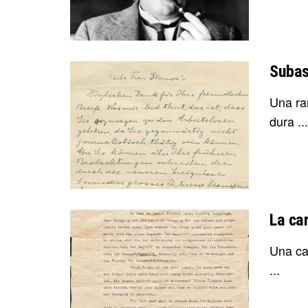
Subas
Una rar
dura ...
La ca
Una ca
...