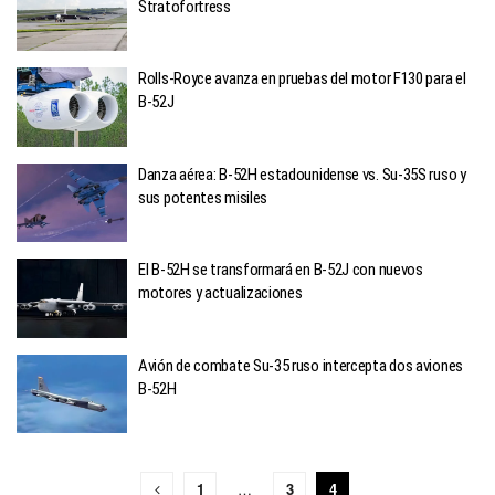
Stratofortress
Rolls-Royce avanza en pruebas del motor F130 para el
B-52J
Danza aérea: B-52H estadounidense vs. Su-35S ruso y
sus potentes misiles
El B-52H se transformará en B-52J con nuevos
motores y actualizaciones
Avión de combate Su-35 ruso intercepta dos aviones
B-52H
1
…
3
4