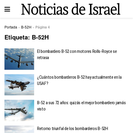
Portada
»
B-52H
»
Página 4
Etiqueta:
B-52H
El bombardero B-52 con motores Rolls-Royce se
retrasa
¿Cuántos bombarderos B-52 hay actualmente en la
USAF?
B-52 a sus 72 años: quizás el mejor bombardero jamás
visto
Retorno triunfal de los bombarderos B-52H