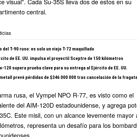
ce visual”. Cada Su-35S lleva dos de estos en su
rtimento central.
icias
o del T-90 ruso: es solo un viejo T-72 maquillado
rcito de EE. UU. impulsa el proyectil Sceptre de 150 kilómetros
o-120 supera prueba clave para su entrega al Ejército de EE. UU.
metall prevé pérdidas de $346 000 000 tras cancelación de la fragat
arma rusa, el
Vympel NPO R-77
, es visto como el
alente del AIM-120D estadounidense, y agrega pot
-35C. Este misil, con un alcance levemente mayor 
ilómetros, representa un desafío para los bombar
ounidenses.