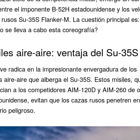
 entre el imponente
B-52H
estadounidense y los ve
 rusos
Su-35S Flanker-M
. La cuestión principal es:
 se lleva a cabo esta coreografía?
iles aire-aire: ventaja del Su-35S
ave radica en la impresionante envergadura de los
s aire-aire que alberga el Su-35S. Estos misiles, q
ncian a los competidores
AIM-120D
y AIM-260 de o
ounidense, evitan que los cazas rusos penetren en
orio peligroso.