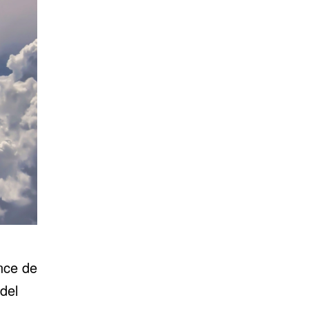
nce de
del