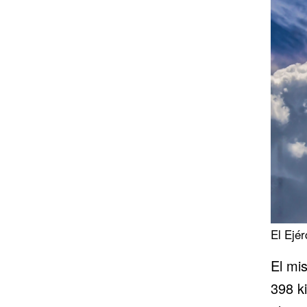
El Ejé
El mi
398 ki