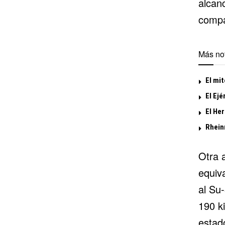
alcan
compa
Más not
El mit
El Ejé
El Her
Rhein
Otra 
equiv
al Su
190 k
estad