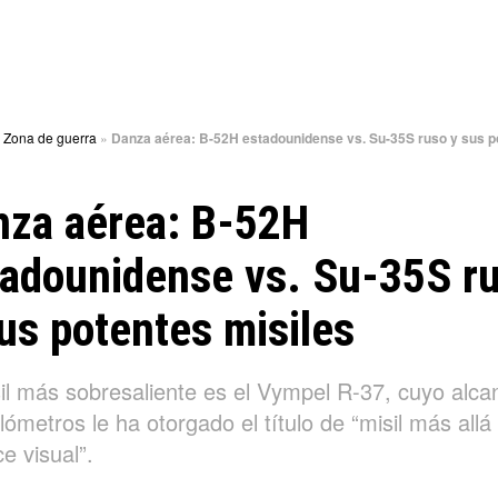
»
Zona de guerra
»
Danza aérea: B-52H estadounidense vs. Su-35S ruso y sus p
nza aérea: B-52H
tadounidense vs. Su-35S r
us potentes misiles
sil más sobresaliente es el Vympel R-37, cuyo alca
lómetros le ha otorgado el título de “misil más allá 
e visual”.