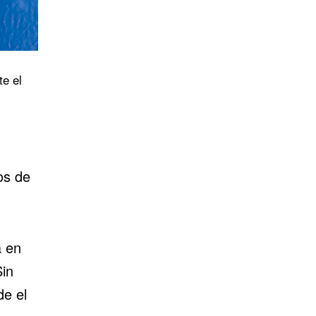
e el
os de
a en
Sin
de el