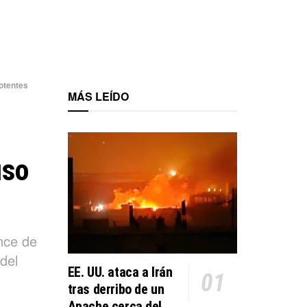
otentes
MÁS LEÍDO
uso
nce de
del
EE. UU. ataca a Irán
tras derribo de un
Apache cerca del