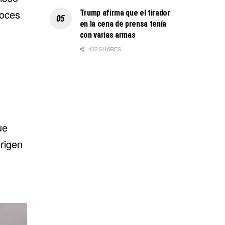
loces
Trump afirma que el tirador
en la cena de prensa tenía
con varias armas
402 SHARES
ue
rigen