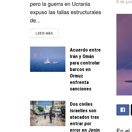
8 de jun
pero la guerra en Ucrania
expuso las fallas estructurales
de...
DETAILS
LEER MÁS
Acuerdo entre
Irán y Omán
para controlar
barcos en
Ormuz
enfrenta
sanciones
Dos civiles
israelíes son
atacados tras
entrar por
En el 
error en Jenin