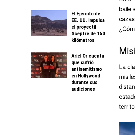
baile
El Ejército de
cazas
EE. UU. impulsa
el proyectil
¿Cómo
Sceptre de 150
kilómetros
Mis
Ariel Or cuenta
que sufrió
La cl
antisemitismo
misile
en Hollywood
durante sus
dista
audiciones
estad
territ