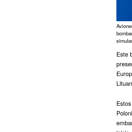
Avione
bombar
simula
Este 
prese
Europ
Lituan
Estos
Poloni
embar