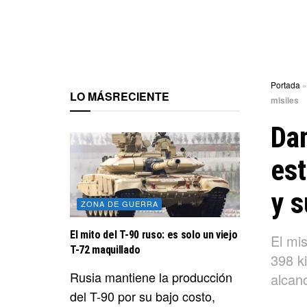
Portada
LO MÁS
RECIENTE
misiles
Da
es
y s
ZONA DE GUERRA
El mito del T-90 ruso: es solo un viejo
El mi
T-72 maquillado
398 ki
Rusia mantiene la producción
alcanc
del T-90 por su bajo costo,