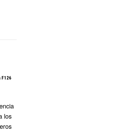
a F126
encia
a los
deros