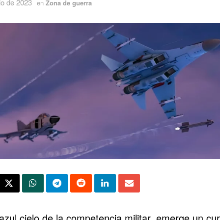
io de 2023
en
Zona de guerra
azul cielo de la competencia militar, emerge un cu