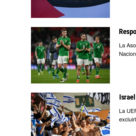
Respon
La Asoc
Nacione
Israel
La UEF
excluirl