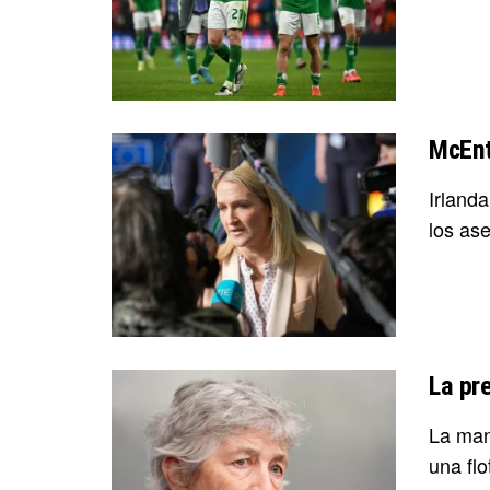
McEnt
Irland
los ase
La pre
La man
una flo