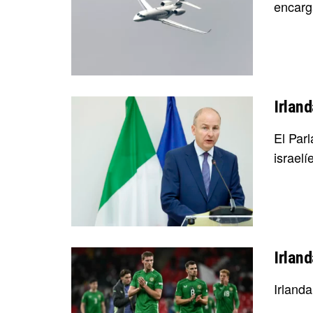
encarga
Irlan
El Par
israelí
Irlan
Irlanda