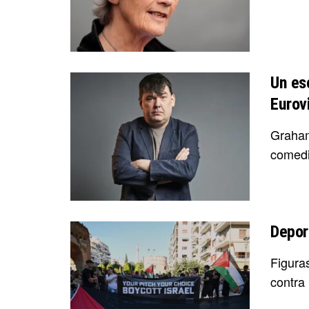
Un esc
Eurov
Graham
comedi
Deport
Figuras
contra 