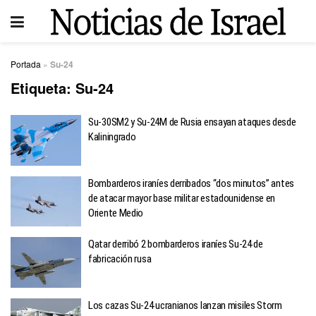
Portada
»
Su-24
Etiqueta:
Su-24
Su-30SM2 y Su-24M de Rusia ensayan ataques desde
Kaliningrado
Bombarderos iraníes derribados “dos minutos” antes
de atacar mayor base militar estadounidense en
Oriente Medio
Qatar derribó 2 bombarderos iraníes Su-24 de
fabricación rusa
Los cazas Su-24 ucranianos lanzan misiles Storm