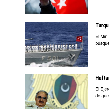
Turquí
El Min
búsque
Haftar
El Ejér
de guer