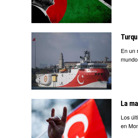
Turqu
En un 
mundo 
La ma
Los últ
en Mon