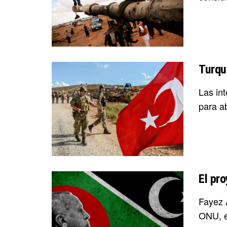
Turqu
Las in
para ab
El pr
Fayez 
ONU, en