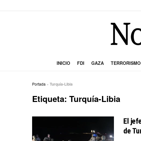
INICIO
FDI
GAZA
TERRORISMO
Portada
»
Turquía-Libia
Etiqueta:
Turquía-Libia
El je
de Tu