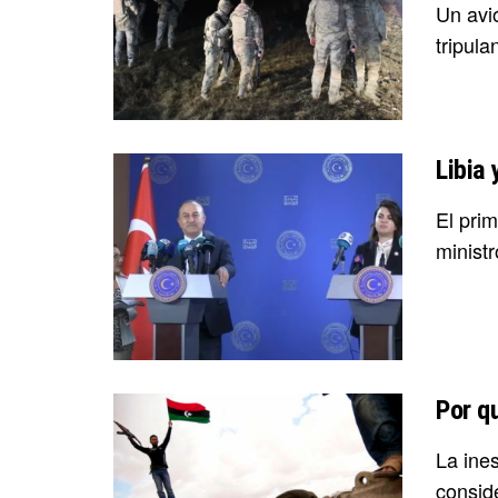
Un avió
tripula
Libia
El pri
ministr
Por qu
La ines
consid