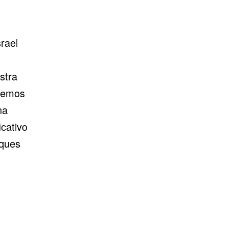
rael
stra
 hemos
na
icativo
aques