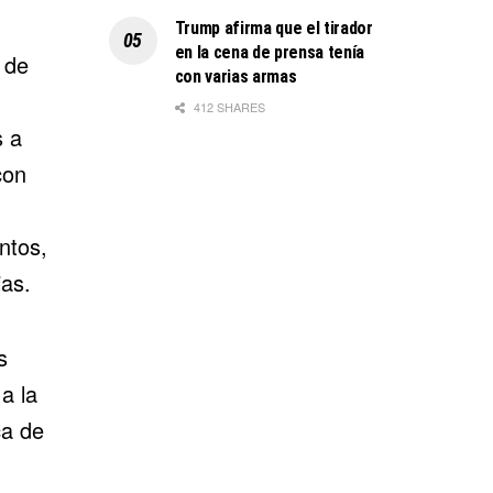
Trump afirma que el tirador
en la cena de prensa tenía
 de
con varias armas
412 SHARES
s a
con
ntos,
ias.
s
a la
ca de