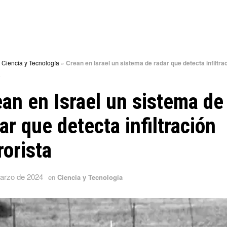
»
Ciencia y Tecnología
»
Crean en Israel un sistema de radar que detecta infiltra
a
an en Israel un sistema de
ar que detecta infiltración
rorista
arzo de 2024
en
Ciencia y Tecnología