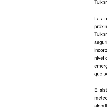
Tulkar
Las lo
próxi
Tulka
seguri
incor
nivel 
emerg
que s
El sis
meteo
algori