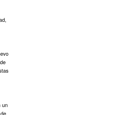
ad,
uevo
 de
stas
n un
 de