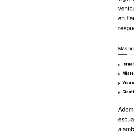
vehíc
en ti
respu
Más not
Israel
Miste
Visa 
Cientí
Ademá
escua
alamb