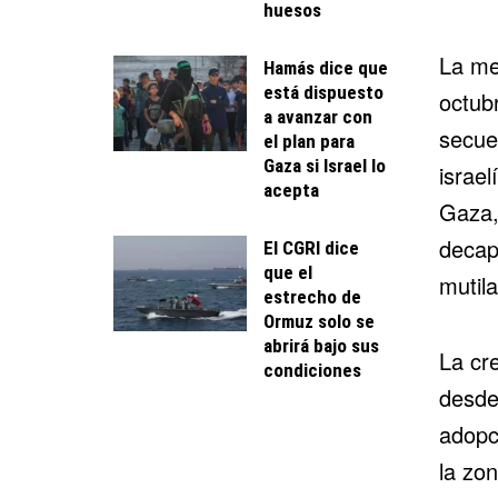
huesos
La me
Hamás dice que
está dispuesto
octubr
a avanzar con
secue
el plan para
Gaza si Israel lo
israel
acepta
Gaza,
decap
El CGRI dice
que el
mutila
estrecho de
Ormuz solo se
abrirá bajo sus
La cr
condiciones
desde 
adopc
la zo