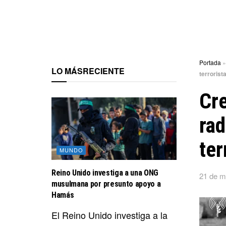
Portada
LO MÁS
RECIENTE
terrorist
Cre
rad
ter
MUNDO
Reino Unido investiga a una ONG
21 de m
musulmana por presunto apoyo a
Hamás
El Reino Unido investiga a la