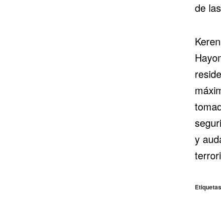
de la
Keren 
Hayom
resid
máxim
tomad
seguri
y aud
terror
Etiquetas