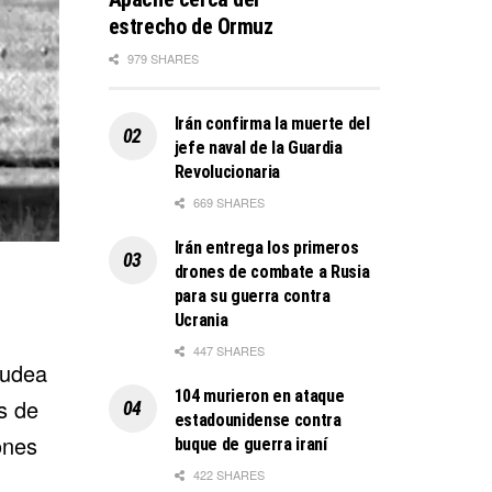
estrecho de Ormuz
979 SHARES
Irán confirma la muerte del
jefe naval de la Guardia
Revolucionaria
669 SHARES
Irán entrega los primeros
drones de combate a Rusia
para su guerra contra
Ucrania
447 SHARES
Judea
104 murieron en ataque
s de
estadounidense contra
ones
buque de guerra iraní
422 SHARES