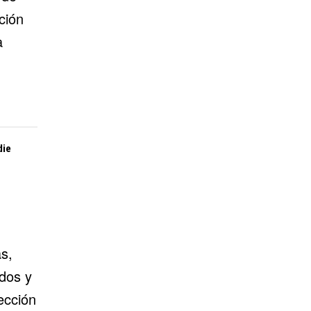
ción
a
die
s,
ados y
ección