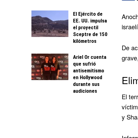
El Ejército de
Anoch
EE. UU. impulsa
israel
el proyectil
Sceptre de 150
kilómetros
De ac
grave
Ariel Or cuenta
que sufrió
antisemitismo
Eli
en Hollywood
durante sus
audiciones
El ter
vícti
y Sha
Infor