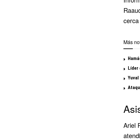
Raaud
cerca
Más not
Hamás
Líder
Yuval
Ataque
Asi
Ariel
atendi