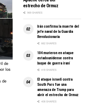
estrecho de Ormuz
969 SHARES
Irán confirma la muerte del
jefe naval de la Guardia
Revolucionaria
662 SHARES
104 murieron en ataque
estadounidense contra
il de
buque de guerra iraní
or los
418 SHARES
El ataque israelí contra
s de
South Pars fue una
amenaza de Trump para
abrir el estrecho de Ormuz
408 SHARES