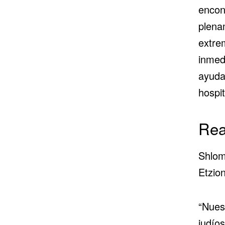
encon
plena
extre
inmedi
ayuda
hospi
Rea
Shlom
Etzio
“Nues
judío