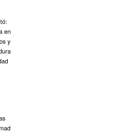
tó:
a en
os y
dura
dad
n
as
mad