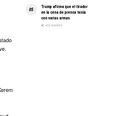
Trump afirma que el tirador
en la cena de prensa tenía
con varias armas
402 SHARES
stado
ve.
 Kerem
hmud