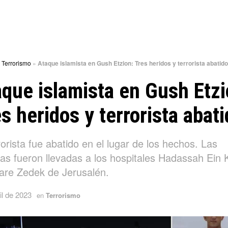
»
Terrorismo
»
Ataque islamista en Gush Etzion: Tres heridos y terrorista abatido
que islamista en Gush Etzi
s heridos y terrorista abat
rorista fue abatido en el lugar de los hechos. Las
mas fueron llevadas a los hospitales Hadassah Ein
are Zedek de Jerusalén.
il de 2023
en
Terrorismo