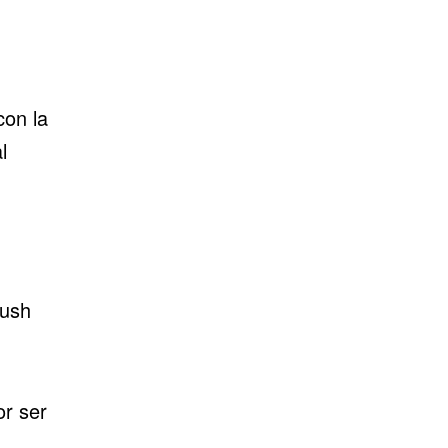
con la
l
ush
or ser