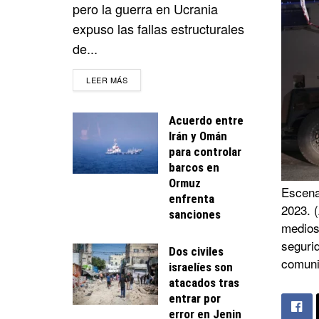
pero la guerra en Ucrania
expuso las fallas estructurales
de...
DETAILS
LEER MÁS
Acuerdo entre
Irán y Omán
para controlar
barcos en
Ormuz
Escena
enfrenta
2023. (
sanciones
medios 
seguri
Dos civiles
comuni
israelíes son
atacados tras
entrar por
error en Jenin