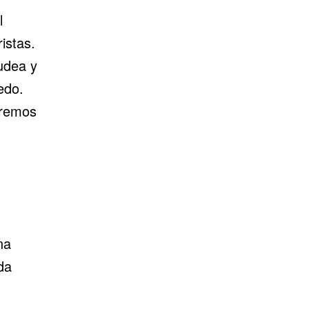
l
istas.
udea y
edo.
aremos
na
da