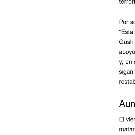
terror
Por su
“Esta
Gush 
apoyo
y, en
sigan 
restab
Aum
El vie
mata