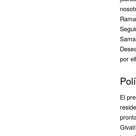
nosotr
Ramad
Segui
Samari
Desea
por el
Pol
El pr
resid
pronta
Givati