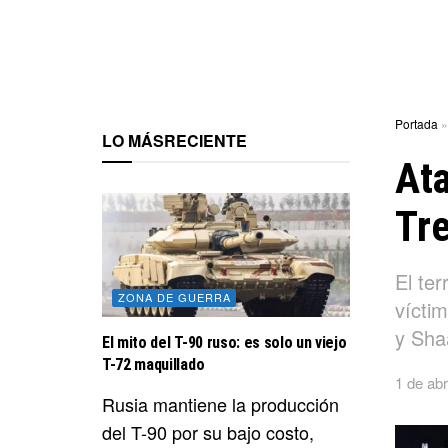
Portada
LO MÁS
RECIENTE
Ata
Tre
El ter
ZONA DE GUERRA
vícti
y Sha
El mito del T-90 ruso: es solo un viejo
T-72 maquillado
1 de abr
Rusia mantiene la producción
del T-90 por su bajo costo,