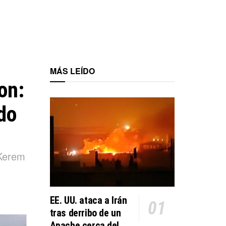
MÁS LEÍDO
on:
ido
 Kerem
EE. UU. ataca a Irán
tras derribo de un
Apache cerca del