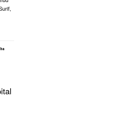
urif,
oha
ital