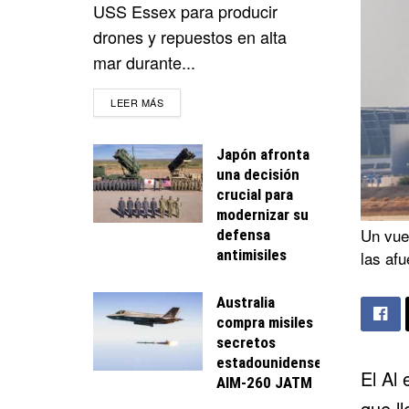
USS Essex para producir
drones y repuestos en alta
mar durante...
DETAILS
LEER MÁS
Japón afronta
una decisión
crucial para
modernizar su
Un vue
defensa
antimisiles
las afu
Australia
compra misiles
secretos
estadounidenses
El Al
e
AIM-260 JATM
que l