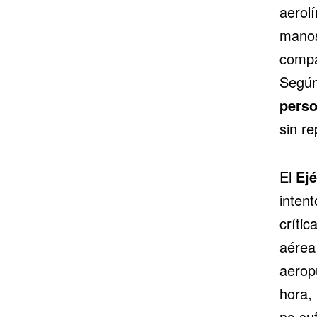
aerolí
manos
compa
Según
pers
sin re
El
Ejé
intent
crític
aére
aerop
hora,
no su