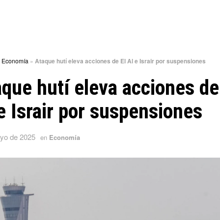
»
Economía
»
Ataque hutí eleva acciones de El Al e Israir por suspensiones
que hutí eleva acciones de
e Israir por suspensiones
yo de 2025
en
Economía