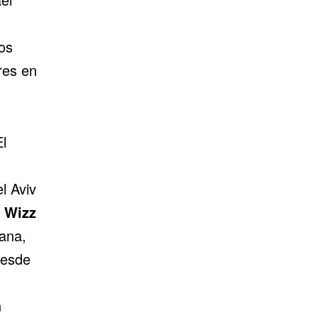
os
res en
l
l Aviv
o
Wizz
ana,
desde
n