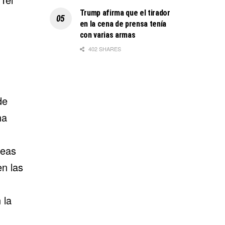
Trump afirma que el tirador
en la cena de prensa tenía
con varias armas
402 SHARES
de
na
neas
en las
 la