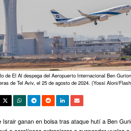
lo de El Al despega del Aeropuerto Internacional Ben Gurion
eras de Tel Aviv, el 25 de agosto de 2024. (Yossi Aloni/Flas
 Israir ganan en bolsa tras ataque hutí a Ben Gur
levó a aerolíneas extranjeras a suspender vuelos a 