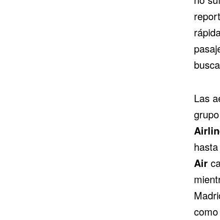
repor
rápid
pasaje
busca
Las a
grup
Airli
hasta
Air
ca
mient
Madri
com