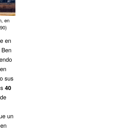
n, en
h90)
ue en
o Ben
iendo
 en
do sus
os
40
 de
ue un
 en