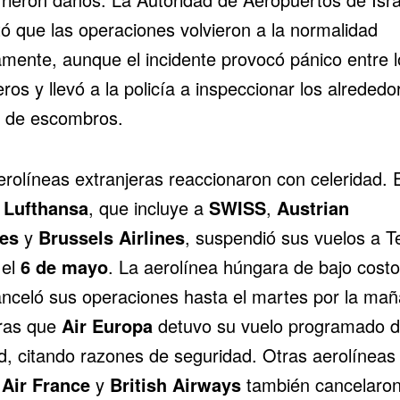
tó que las operaciones volvieron a la normalidad
amente, aunque el incidente provocó pánico entre l
ros y llevó a la policía a inspeccionar los alrededo
 de escombros.
erolíneas extranjeras reaccionaron con celeridad. E
o
Lufthansa
, que incluye a
SWISS
,
Austrian
nes
y
Brussels Airlines
, suspendió sus vuelos a Te
 el
6 de mayo
. La aerolínea húngara de bajo cost
nceló sus operaciones hasta el martes por la mañ
ras que
Air Europa
detuvo su vuelo programado 
d, citando razones de seguridad. Otras aerolíneas
o
Air France
y
British Airways
también cancelaro