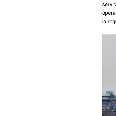
servi
opera
la reg