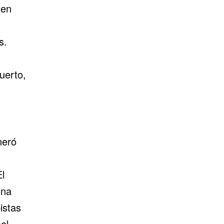
 en
s.
uerto,
neró
l
una
istas
el