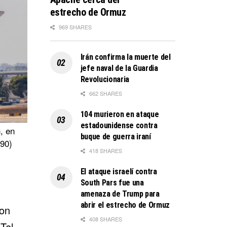
estrecho de Ormuz
969 SHARES
Irán confirma la muerte del
jefe naval de la Guardia
Revolucionaria
662 SHARES
104 murieron en ataque
estadounidense contra
, en
buque de guerra iraní
h90)
418 SHARES
El ataque israelí contra
South Pars fue una
amenaza de Trump para
abrir el estrecho de Ormuz
ion
408 SHARES
Tel