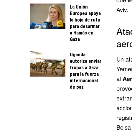
La Unión
Aviv.
Europea apoya
la hoja de ruta
para desarmar
Ata
a Hamás en
Gaza
aer
Uganda
Un ata
autoriza enviar
tropas a Gaza
Yemen
para la fuerza
al
Aer
internacional
de paz
provo
extran
accio
regis
Bolsa 