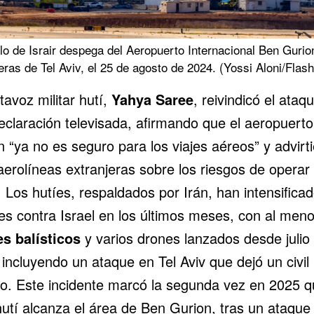
o de Israir despega del Aeropuerto Internacional Ben Gurio
eras de Tel Aviv, el 25 de agosto de 2024. (Yossi Aloni/Flas
tavoz militar hutí,
Yahya Saree
, reivindicó el ataq
eclaración televisada, afirmando que el aeropuert
 “ya no es seguro para los viajes aéreos” y advirt
aerolíneas extranjeras sobre los riesgos de operar
l. Los
hutíes
, respaldados por Irán, han intensifica
es contra Israel en los últimos meses, con al men
es balísticos
y varios drones lanzados desde julio
incluyendo un ataque en Tel Aviv que dejó un civil
o. Este incidente marcó la segunda vez en 2025 q
hutí alcanza el área de Ben Gurion, tras un ataque