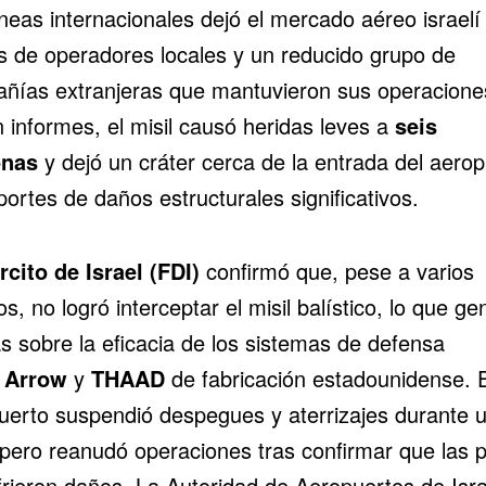
neas internacionales dejó el mercado aéreo israelí
 de operadores locales y un reducido grupo de
ñías extranjeras que mantuvieron sus operacione
 informes, el misil causó heridas leves a
seis
onas
y dejó un cráter cerca de la entrada del aerop
portes de daños estructurales significativos.
rcito de Israel (FDI)
confirmó que, pese a varios
os, no logró interceptar el misil balístico, lo que ge
as sobre la eficacia de los sistemas de defensa
a
Arrow
y
THAAD
de fabricación estadounidense. E
uerto suspendió despegues y aterrizajes durante 
 pero reanudó operaciones tras confirmar que las p
frieron daños. La Autoridad de Aeropuertos de Isra