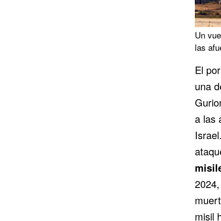
Un vuel
las afu
El por
una d
Gurion
a las 
Israe
ataqu
misil
2024, 
muert
misil 