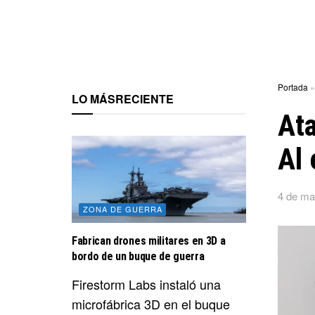
Portada
LO MÁS
RECIENTE
Ata
Al 
4 de ma
ZONA DE GUERRA
Fabrican drones militares en 3D a
bordo de un buque de guerra
Firestorm Labs instaló una
microfábrica 3D en el buque