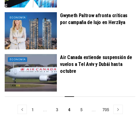
Gwyneth Paltrow afronta críticas
ECONOMÍA
por campaña de lujo en Herzliya
Air Canada extiende suspensión de
ECONOMÍA
vuelos a Tel Aviv y Dubái hasta
octubre
1
…
3
4
5
…
705