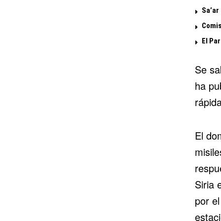
Sa’ar 
Comisi
El Par
Se sa
ha pub
rápid
El do
misile
respue
Siria 
por e
estac