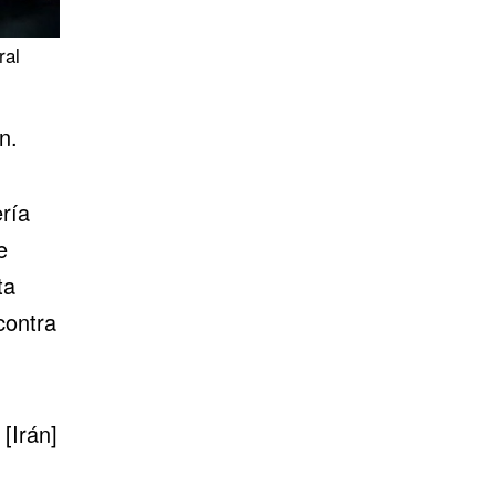
ral
n.
ería
e
ta
contra
[Irán]