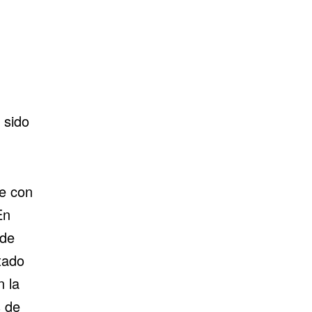
 sido
ue con
En
sde
tado
n la
s de