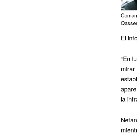
Comand
Qassem
El inf
“En lu
mirar 
estab
aparen
la inf
Netan
mientr