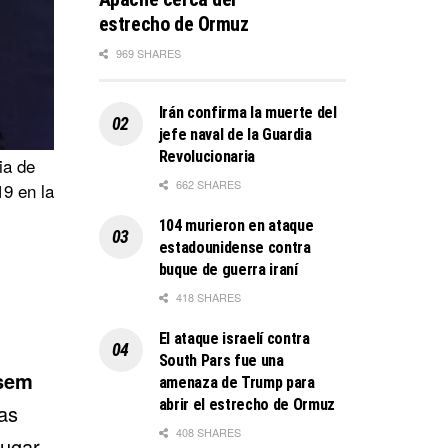
estrecho de Ormuz
969 SHARES
Irán confirma la muerte del
jefe naval de la Guardia
Revolucionaria
ia de
662 SHARES
19 en la
104 murieron en ataque
estadounidense contra
buque de guerra iraní
418 SHARES
El ataque israelí contra
South Pars fue una
ssem
amenaza de Trump para
abrir el estrecho de Ormuz
as
408 SHARES
lugar