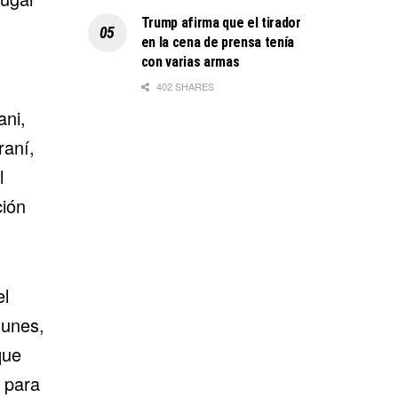
Trump afirma que el tirador
en la cena de prensa tenía
con varias armas
402 SHARES
ani,
raní,
l
ción
el
lunes,
que
a para