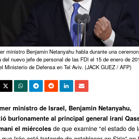
mer ministro Benjamin Netanyahu habla durante una ceremon
 del nuevo jefe de personal de las FDI el 15 de enero de 20
el Ministerio de Defensa en Tel Aviv. (JACK GUEZ / AFP)
imer ministro de Israel, Benjamin Netanyahu,
tió burlonamente al principal general iraní Qa
mani el miércoles
de que examine “el estado de l
que Irán está tratando de establecer en Siria” en 