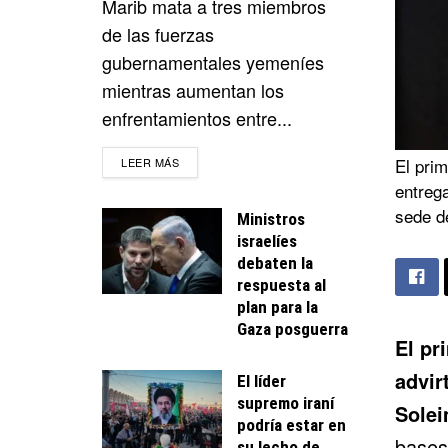
Marib mata a tres miembros
de las fuerzas
gubernamentales yemeníes
mientras aumentan los
enfrentamientos entre...
DETAILS
El pri
LEER MÁS
entrega
sede d
Ministros
israelíes
debaten la
respuesta al
plan para la
Gaza posguerra
El pr
advir
El líder
supremo iraní
Solei
podría estar en
bases 
su lecho de