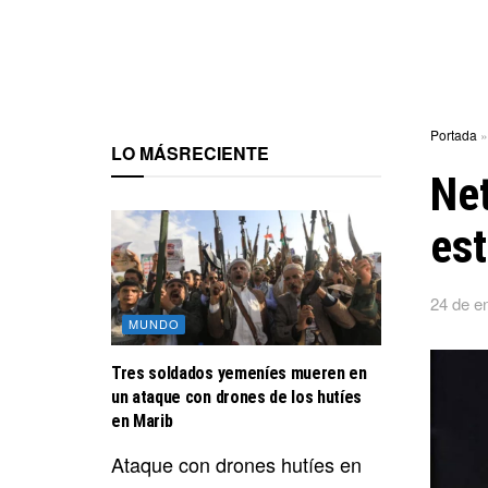
Portada
LO MÁS
RECIENTE
Net
est
24 de e
MUNDO
Tres soldados yemeníes mueren en
un ataque con drones de los hutíes
en Marib
Ataque con drones hutíes en