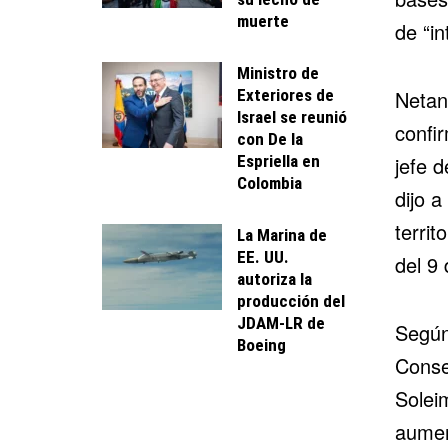
muerte
de “in
Ministro de
Exteriores de
Netan
Israel se reunió
confi
con De la
Espriella en
jefe d
Colombia
dijo a
territ
La Marina de
EE. UU.
del 9 
autoriza la
producción del
JDAM-LR de
Según
Boeing
Conse
Solei
aument