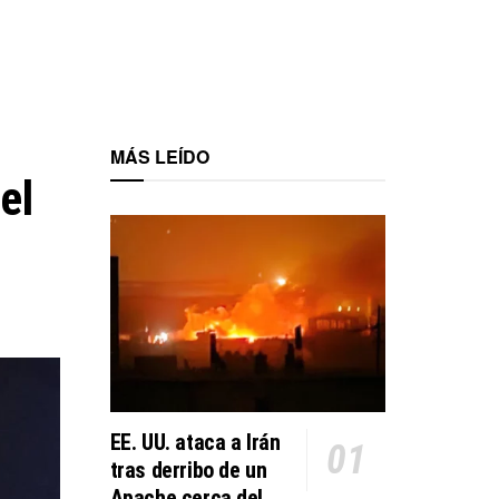
MÁS LEÍDO
el
EE. UU. ataca a Irán
tras derribo de un
Apache cerca del