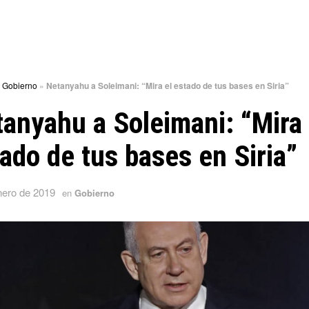
»
Gobierno
»
Netanyahu a Soleimani: “Mira el estado de tus bases en Siria”
anyahu a Soleimani: “Mira 
ado de tus bases en Siria”
nero de 2019
en
Gobierno