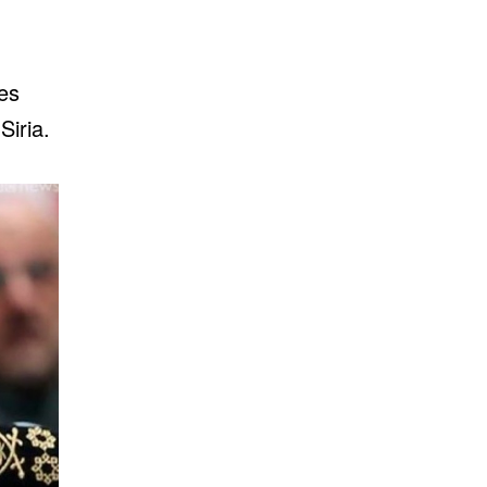
es
Siria.