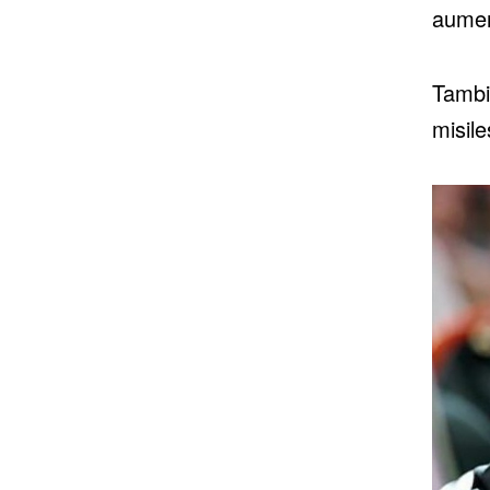
aumen
Tambi
misile