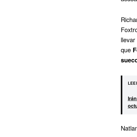
Richa
Foxtr
llevar
que
F
sueco
LEE
Irá
oct
Natla