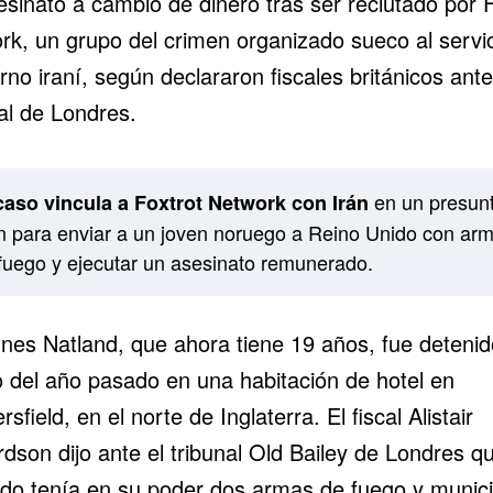
esinato a cambio de dinero tras ser reclutado por F
rk, un grupo del crimen organizado sueco al servic
no iraní, según declararon fiscales británicos ant
al de Londres.
en un presun
caso vincula a Foxtrot Network con Irán
n para enviar a un joven noruego a Reino Unido con ar
fuego y ejecutar un asesinato remunerado.
nes Natland, que ahora tiene 19 años, fue detenid
 del año pasado en una habitación de hotel en
sfield, en el norte de Inglaterra. El fiscal Alistair
dson dijo ante el tribunal Old Bailey de Londres qu
do tenía en su poder dos armas de fuego y munici