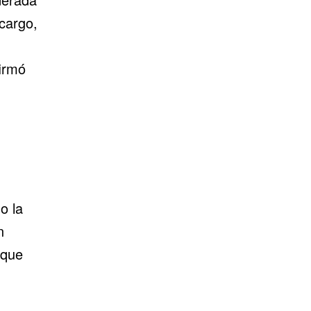
cargo,
firmó
o la
n
 que