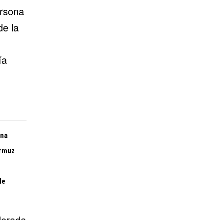
ersona
de la
ía
ina
Ormuz
de
derada