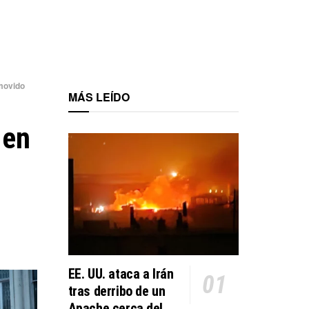
movido
MÁS LEÍDO
 en
EE. UU. ataca a Irán
tras derribo de un
Apache cerca del