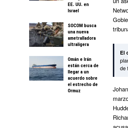
un as
EE. UU. en
Netwo
Israel
Gobier
SOCOM busca
tribun
una nueva
ametralladora
ultraligera
El 
Omán e Irán
pla
están cerca de
de 
llegar a un
acuerdo sobre
el estrecho de
Johan
Ormuz
marzo
Hudder
Richar
acusa