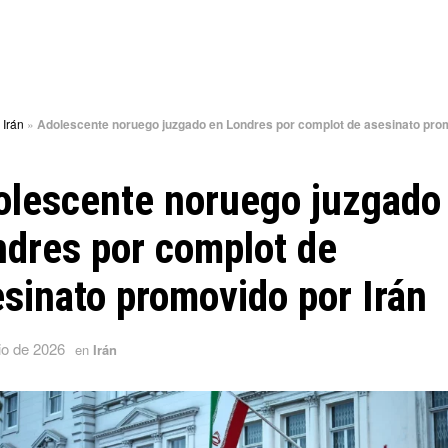
»
Irán
»
Adolescente noruego juzgado en Londres por complot de asesinato pro
olescente noruego juzgado
dres por complot de
sinato promovido por Irán
io de 2026
en
Irán