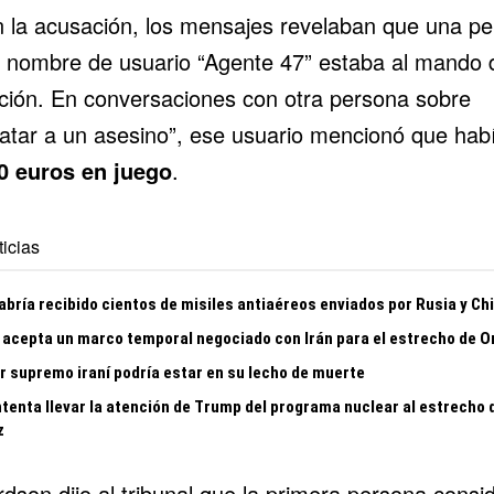
 la acusación, los mensajes revelaban que una p
l nombre de usuario “Agente 47” estaba al mando 
ción. En conversaciones con otra persona sobre
ratar a un asesino”, ese usuario mencionó que hab
0 euros en juego
.
icias
abría recibido cientos de misiles antiaéreos enviados por Rusia y Ch
acepta un marco temporal negociado con Irán para el estrecho de 
er supremo iraní podría estar en su lecho de muerte
ntenta llevar la atención de Trump del programa nuclear al estrecho 
z
rdson dijo al tribunal que la primera persona consi