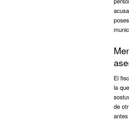
perso
acusa
poses
munici
Men
ase
El fis
la qu
sostu
de ot
antes 