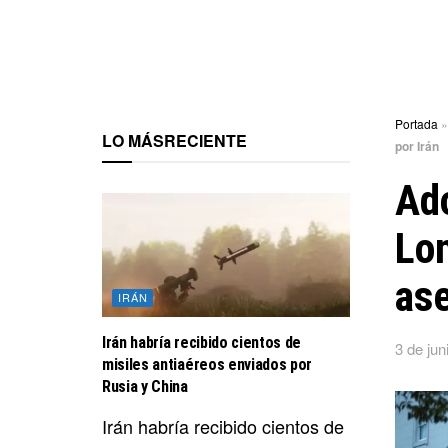
Portada
LO MÁS
RECIENTE
por Irán
Ad
Lon
ase
IRÁN
Irán habría recibido cientos de
3 de jun
misiles antiaéreos enviados por
Rusia y China
Irán habría recibido cientos de