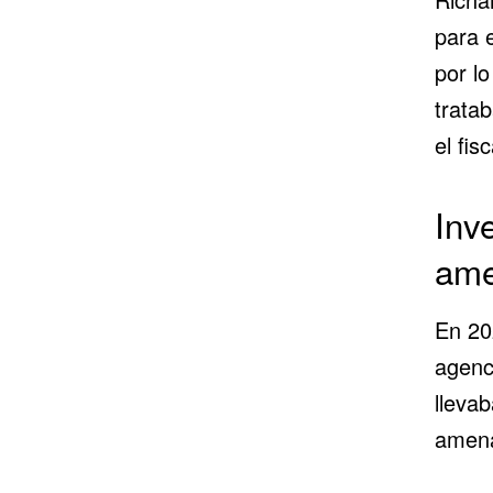
para 
por lo
trata
el fisc
Inv
ame
En 20
agenci
lleva
amena