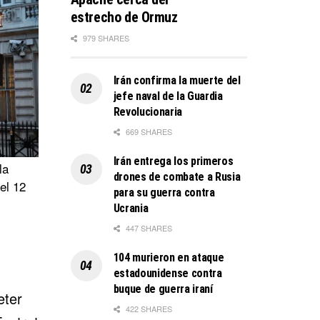
estrecho de Ormuz
979 SHARES
Irán confirma la muerte del
jefe naval de la Guardia
Revolucionaria
669 SHARES
Irán entrega los primeros
la
drones de combate a Rusia
el 12
para su guerra contra
Ucrania
447 SHARES
104 murieron en ataque
estadounidense contra
buque de guerra iraní
eter
422 SHARES