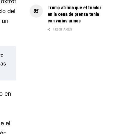
oxtrot
Trump afirma que el tirador
io del
en la cena de prensa tenía
e un
con varias armas
412 SHARES
to
mas
o en
e el
ón.