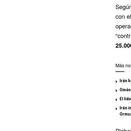
Según
con e
opera
“cont
25.00
Más not
Irán h
Omán 
El líd
Irán i
Ormu
Richa