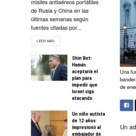
misiles antiaéreos portátiles
de Rusia y China en las
últimas semanas según
fuentes citadas por...
DETAILS
LEER MÁS
Shin Bet:
Hamás
Una fur
aceptaría el
plan para
bandera
impedir que
de ene
Israel siga
atacando
Un niño autista
de 12 años
Un ad
impresionó al
embajador de