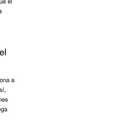
ue el
a
el
sona a
sí,
nes
ega