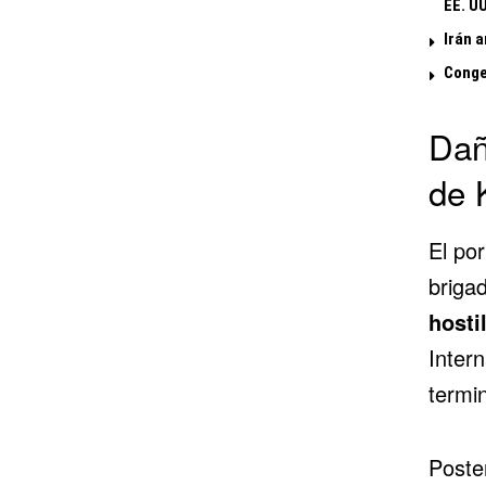
EE. UU
Irán 
Conge
Dañ
de 
El por
briga
hosti
Inter
termin
Poste