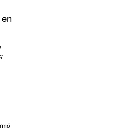
 en
n
g
ormó