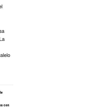
el
sa
La
alelo
de
ua con