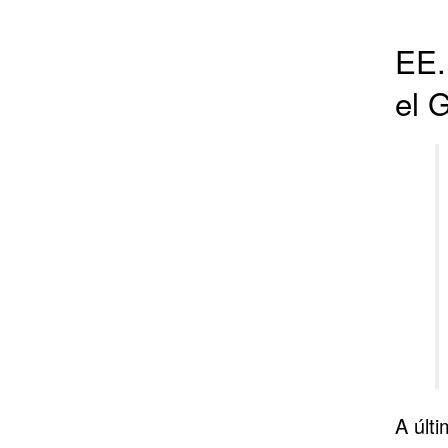
EE.
el G
A últi