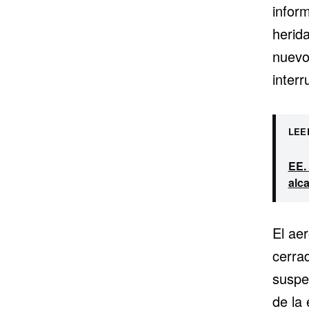
infor
herid
nuevo
interr
LEE
EE. 
alc
El ae
cerra
suspe
de la 