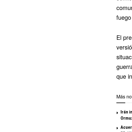
comun
fuego
El pr
versi
situac
guerra
que i
Más not
Irán i
Ormu
Acuer