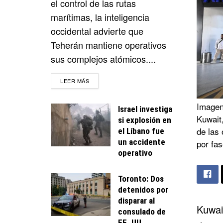
el control de las rutas
marítimas, la inteligencia
occidental advierte que
Teherán mantiene operativos
sus complejos atómicos....
DETAILS
LEER MÁS
Imagen 
Israel investiga
Kuwait,
si explosión en
de las 
el Líbano fue
un accidente
por fa
operativo
Toronto: Dos
detenidos por
disparar al
Kuwai
consulado de
EE. UU.