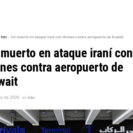
»
Irán
»
Un muerto en ataque iraní con drones contra aeropuerto de Kuwait
muerto en ataque iraní con
nes contra aeropuerto de
wait
io de 2026
en
Irán