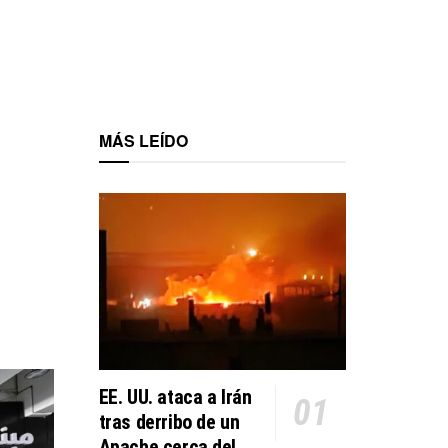
MÁS LEÍDO
EE. UU. ataca a Irán
tras derribo de un
Apache cerca del