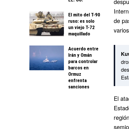
despu
Intern
El mito del T-90
de pa
ruso: es solo
un viejo T-72
vario
maquillado
Acuerdo entre
Kuw
Irán y Omán
dro
para controlar
barcos en
des
Ormuz
Est
enfrenta
sanciones
El at
Estad
regió
semio