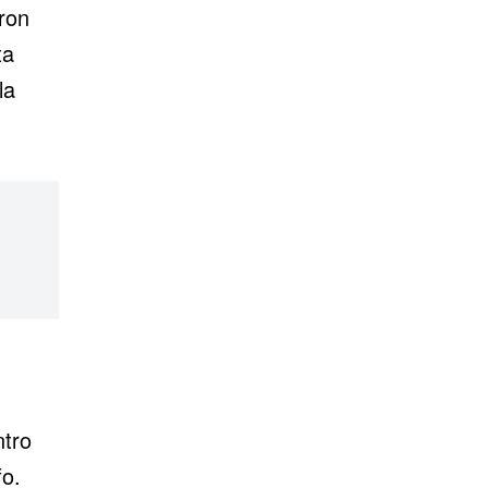
ron
ta
la
ntro
fo.