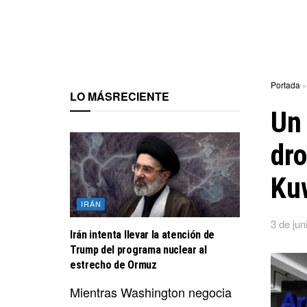
Portada
LO MÁS
RECIENTE
Un 
dro
Ku
IRÁN
3 de jun
Irán intenta llevar la atención de
Trump del programa nuclear al
estrecho de Ormuz
Mientras Washington negocia