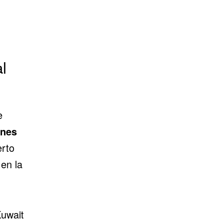
l
e
ones
rto
en la
Kuwait