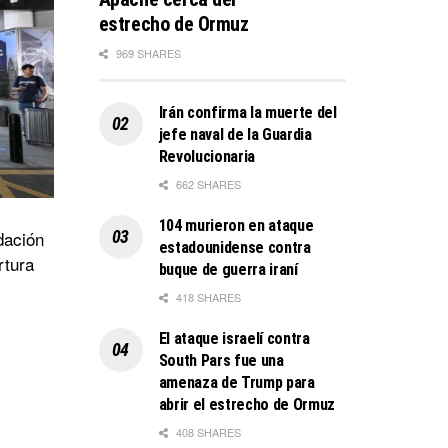
estrecho de Ormuz
969 SHARES
Irán confirma la muerte del
jefe naval de la Guardia
Revolucionaria
662 SHARES
104 murieron en ataque
dación
estadounidense contra
rtura
buque de guerra iraní
418 SHARES
El ataque israelí contra
South Pars fue una
amenaza de Trump para
abrir el estrecho de Ormuz
408 SHARES