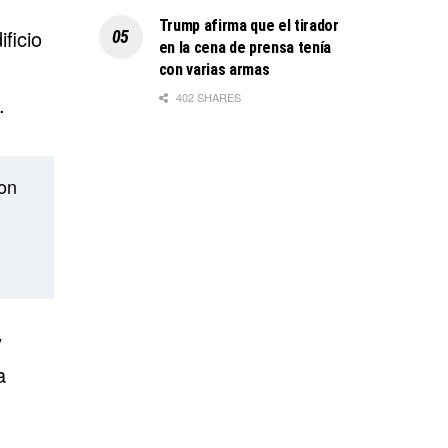
Trump afirma que el tirador
ficio
en la cena de prensa tenía
con varias armas
402 SHARES
.
on
y
a