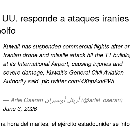
 UU. responde a ataques iraníes
olfo
Kuwait has suspended commercial flights after a
Iranian drone and missile attack hit the T1 buildin
at its International Airport, causing injuries and
severe damage, Kuwait's General Civil Aviation
Authority said.
pic.twitter.com/4XhpAxvPWl
— Ariel Oseran أريئل أوسيران (@ariel_oseran)
June 3, 2026
ma hora del martes, el ejército estadounidense inf