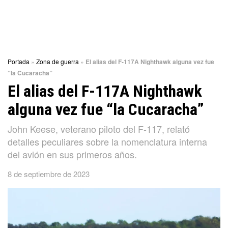
Portada
»
Zona de guerra
»
El alias del F-117A Nighthawk alguna vez fue
“la Cucaracha”
El alias del F-117A Nighthawk
alguna vez fue “la Cucaracha”
John Keese, veterano piloto del F-117, relató
detalles peculiares sobre la nomenclatura interna
del avión en sus primeros años.
8 de septiembre de 2023