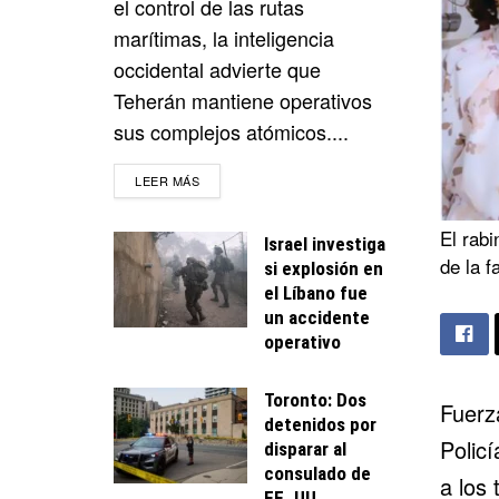
el control de las rutas
marítimas, la inteligencia
occidental advierte que
Teherán mantiene operativos
sus complejos atómicos....
DETAILS
LEER MÁS
El rabi
Israel investiga
de la f
si explosión en
el Líbano fue
un accidente
operativo
Toronto: Dos
Fuerza
detenidos por
Policí
disparar al
consulado de
a los 
EE. UU.