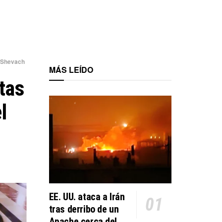
l Shevach
MÁS LEÍDO
tas
l
EE. UU. ataca a Irán
tras derribo de un
Apache cerca del