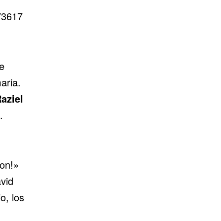
73617
e
aria.
aziel
.
ron!»
vid
, los