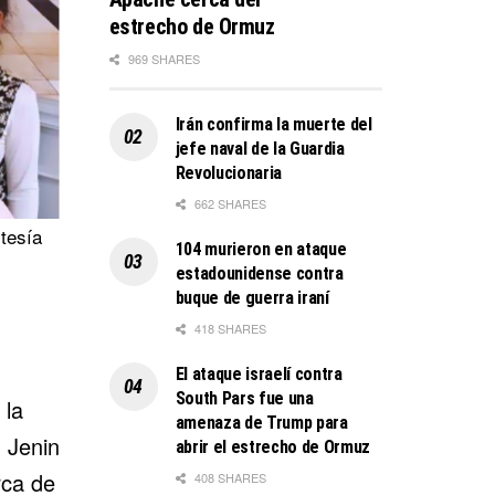
estrecho de Ormuz
969 SHARES
Irán confirma la muerte del
jefe naval de la Guardia
Revolucionaria
662 SHARES
rtesía
104 murieron en ataque
estadounidense contra
buque de guerra iraní
418 SHARES
El ataque israelí contra
South Pars fue una
 la
amenaza de Trump para
n Jenin
abrir el estrecho de Ormuz
rca de
408 SHARES