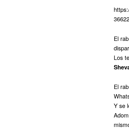
https
36622
El ra
dispa
Los te
Shev
El ra
Whats
Y se 
Adom,
mismo