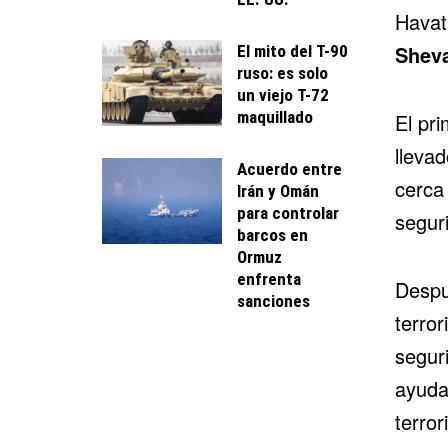
Havat
Shev
El mito del T-90
ruso: es solo
un viejo T-72
maquillado
El pri
llevad
Acuerdo entre
cerca 
Irán y Omán
para controlar
segur
barcos en
Ormuz
enfrenta
Despu
sanciones
terro
segur
ayuda 
terror