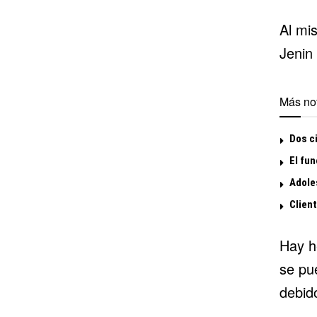
Al mi
Jenin
Más not
Dos ci
El fun
Adoles
Clien
Hay he
se pu
debido