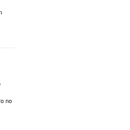
n
.
n
ro no