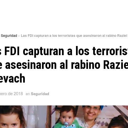
»
Seguridad
»
Las FDI capturan a los terroristas que asesinaron al rabino Razie
 FDI capturan a los terroris
 asesinaron al rabino Razie
evach
nero de 2018
en
Seguridad