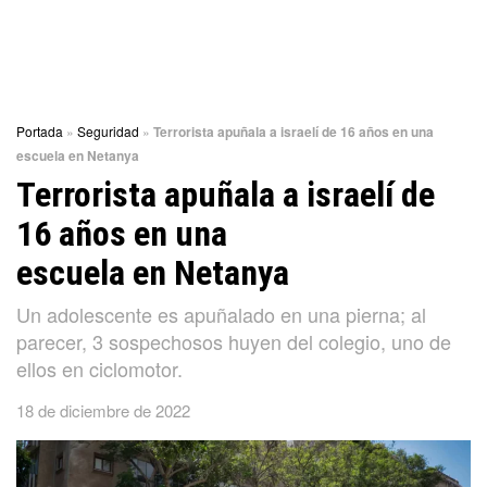
Portada
»
Seguridad
»
Terrorista apuñala a israelí de 16 años en una
escuela en Netanya
Terrorista apuñala a israelí de
16 años en una
escuela en Netanya
Un adolescente es apuñalado en una pierna; al
parecer, 3 sospechosos huyen del colegio, uno de
ellos en ciclomotor.
18 de diciembre de 2022