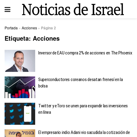
Portada
»
Acciones
»
Página 2
Etiqueta:
Acciones
Inversor de EAU compra 2% de acciones en The Phoenix
Superconductores coreanos desatan frenesí en la
bolsa
Twitter y eToro se unen para expandir las inversiones
en línea
El empresario indio Adani vio sacudida la cotización de