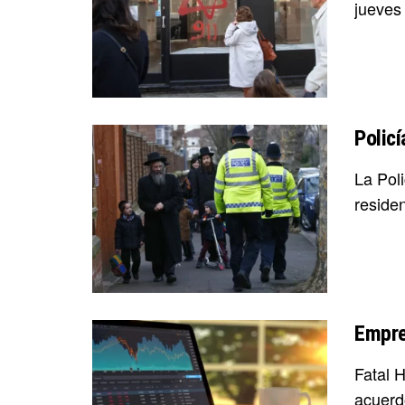
jueves 
Policí
La Pol
residen
Empre
Fatal 
acuerd