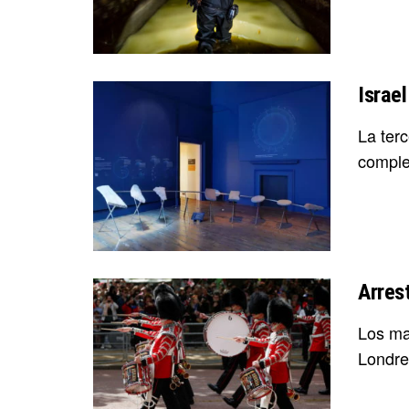
Israe
La terc
complej
Arrest
Los man
Londres