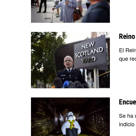
Reino
El Rei
que rec
Encue
Se ha d
indicio