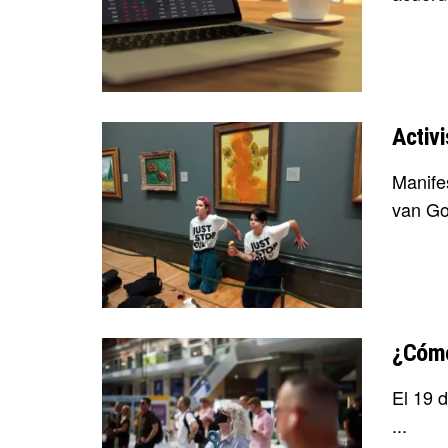
Activ
Manifes
van Go
¿Cómo
El 19 
...