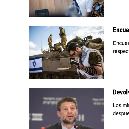
Encue
Encues
respec
Devol
Los min
despué