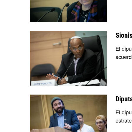
Sioni
El dip
acuerdo
Diput
El dip
estrate