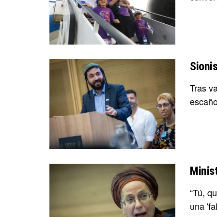
Sioni
Tras v
escaño
Minis
“Tú, q
una 'fal