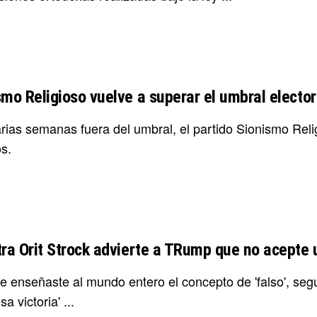
smo Religioso vuelve a superar el umbral electo
arias semanas fuera del umbral, el partido Sionismo Rel
s.
tra Orit Strock advierte a TRump que no acepte 
ue enseñaste al mundo entero el concepto de 'falso', se
sa victoria' ...