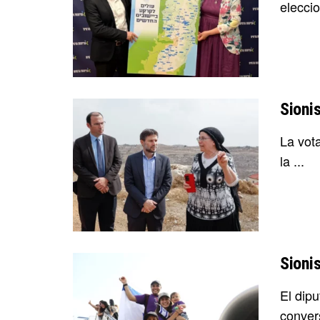
eleccio
Sioni
La vota
la ...
Sioni
El dip
convers