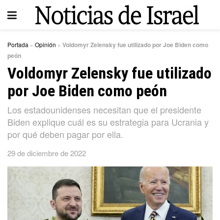
Portada
»
Opinión
»
Voldomyr Zelensky fue utilizado por Joe Biden como
peón
Voldomyr Zelensky fue utilizado
por Joe Biden como peón
Los estadounidenses necesitan que el presidente
Biden explique cuál es su estrategia para Ucrania y
por qué deben pagar por ella.
29 de diciembre de 2022