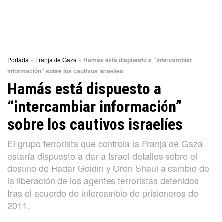
Portada
»
Franja de Gaza
»
Hamás está dispuesto a “intercambiar
información” sobre los cautivos israelíes
Hamás está dispuesto a
“intercambiar información”
sobre los cautivos israelíes
El grupo terrorista que controla la Franja de Gaza
estaría dispuesto a dar a Israel detalles sobre el
destino de Hadar Goldin y Oron Shaul a cambio de
la liberación de los agentes terroristas detenidos
tras el acuerdo de intercambio de prisioneros de
2011.