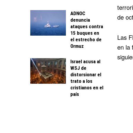
terror
ADNOC
de oc
denuncia
ataques contra
15 buques en
Las F
el estrecho de
en la 
Ormuz
siguie
Israel acusa al
WSJ de
distorsionar el
trato a los
cristianos en el
país