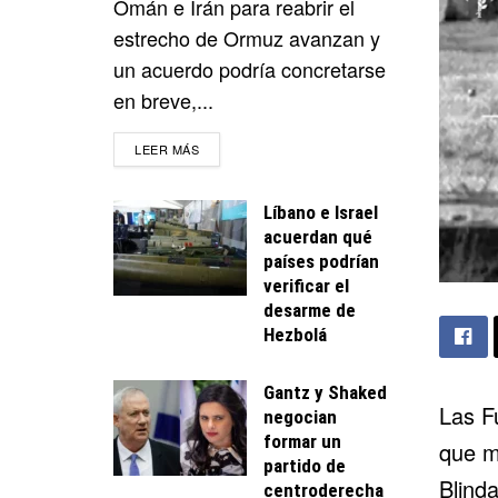
Omán e Irán para reabrir el
estrecho de Ormuz avanzan y
un acuerdo podría concretarse
en breve,...
DETAILS
LEER MÁS
Líbano e Israel
acuerdan qué
países podrían
verificar el
desarme de
Hezbolá
Gantz y Shaked
Las F
negocian
formar un
que mu
partido de
Blind
centroderecha