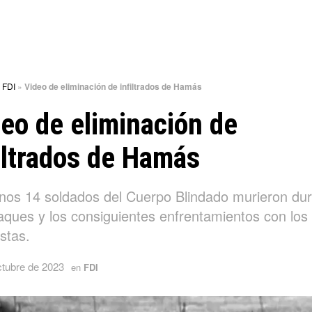
»
FDI
»
Video de eliminación de infiltrados de Hamás
eo de eliminación de
iltrados de Hamás
nos 14 soldados del Cuerpo Blindado murieron du
taques y los consiguientes enfrentamientos con los
istas.
ctubre de 2023
en
FDI