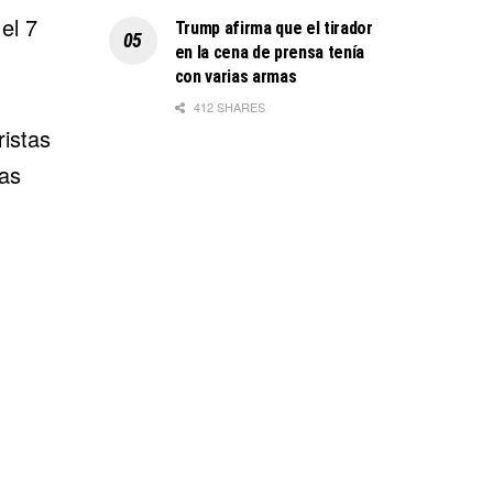
el 7
Trump afirma que el tirador
en la cena de prensa tenía
con varias armas
412 SHARES
ristas
ías