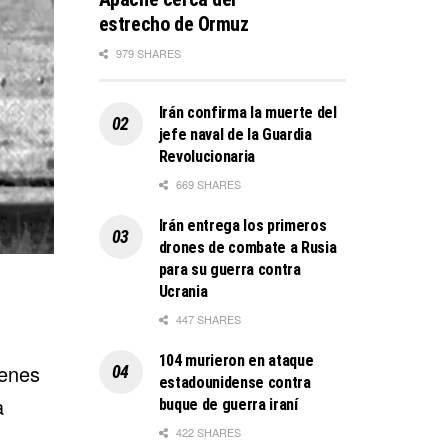
estrecho de Ormuz
979 SHARES
Irán confirma la muerte del
jefe naval de la Guardia
Revolucionaria
669 SHARES
Irán entrega los primeros
drones de combate a Rusia
para su guerra contra
Ucrania
447 SHARES
104 murieron en ataque
genes
estadounidense contra
a
buque de guerra iraní
422 SHARES