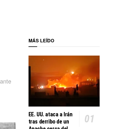
MÁS LEÍDO
rante
EE. UU. ataca a Irán
tras derribo de un
Apache cerca del