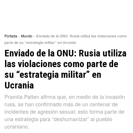
Portada
»
Mundo
»
Enviado de la ONU: Rusia utiliza las violaciones como
parte de su “estrategia militar” en Ucrania
Enviado de la ONU: Rusia utiliza
las violaciones como parte de
su “estrategia militar” en
Ucrania
Pramila Patten afirma que, en medio de la invasión
rusa, se han confirmado más de un centenar de
incidentes de agresión sexual; esto forma parte de
una estrategia para “deshumanizar” al pueblo
ucraniano.