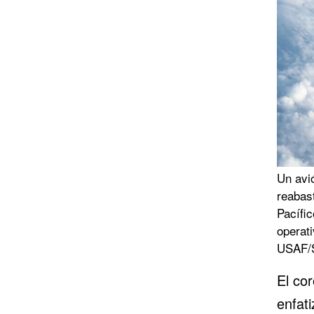
Un avi
reabast
Pacífic
operati
USAF/S
El co
enfati