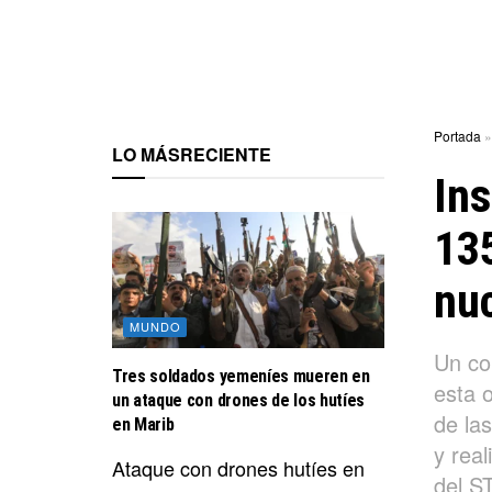
Portada
LO MÁS
RECIENTE
Ins
135
nuc
MUNDO
Un co
Tres soldados yemeníes mueren en
esta 
un ataque con drones de los hutíes
de la
en Marib
y rea
Ataque con drones hutíes en
del 