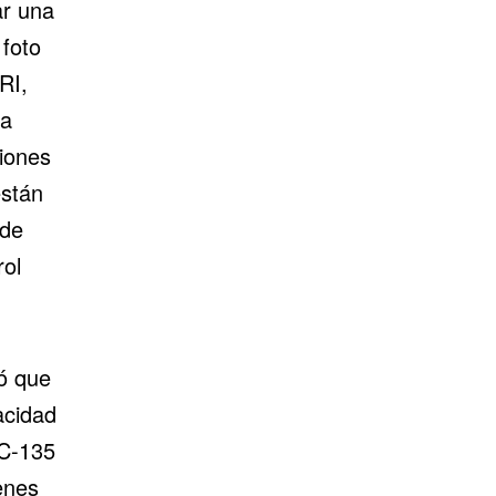
ar una
 foto
RI,
ea
viones
están
 de
ol
ó que
acidad
KC-135
enes