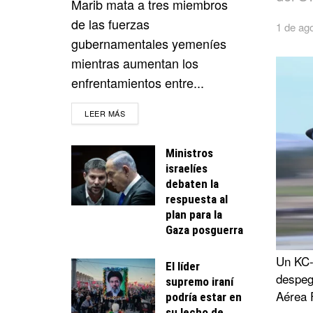
Marib mata a tres miembros
de las fuerzas
1 de ag
gubernamentales yemeníes
mientras aumentan los
enfrentamientos entre...
DETAILS
LEER MÁS
Ministros
israelíes
debaten la
respuesta al
plan para la
Gaza posguerra
Un KC-
El líder
despega
supremo iraní
Aérea 
podría estar en
su lecho de