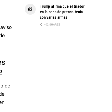
Trump afirma que el tirador
en la cena de prensa tenía
con varias armas
402 SHARES
 aviso
de
es
2
do de
de
en