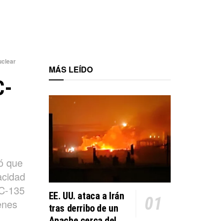
uclear
MÁS LEÍDO
C-
ó que
acidad
KC-135
EE. UU. ataca a Irán
enes
tras derribo de un
Apache cerca del