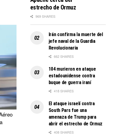
estrecho de Ormuz
969 SHARES
Irán confirma la muerte del
jefe naval de la Guardia
Revolucionaria
662 SHARES
104 murieron en ataque
estadounidense contra
buque de guerra iraní
418 SHARES
El ataque israelí contra
South Pars fue una
 Aéreo
amenaza de Trump para
za
abrir el estrecho de Ormuz
408 SHARES