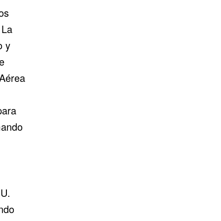
os
 La
o y
e
 Aérea
para
mando
UU.
endo