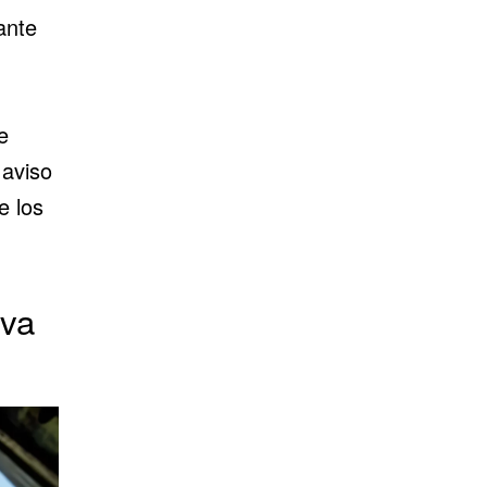
ante
e
 aviso
e los
iva