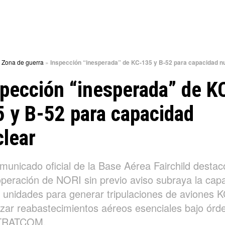
»
Zona de guerra
»
Inspección “inesperada” de KC-135 y B-52 para capacidad n
pección “inesperada” de K
 y B-52 para capacidad
lear
municado oficial de la Base Aérea Fairchild destac
operación de NORI sin previo aviso subraya la cap
s unidades para generar tripulaciones de aviones 
lizar reabastecimientos aéreos esenciales bajo órd
STRATCOM.