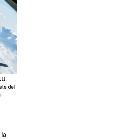
UU.
ste del
n
 la