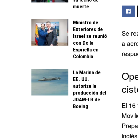
muerte
Ministro de
Exteriores de
Se rea
Israel se reunió
a aer
con De la
Espriella en
respu
Colombia
Ope
La Marina de
EE. UU.
cis
autoriza la
producción del
JDAM-LR de
El 16 
Boeing
Movil
Prepa
inglés