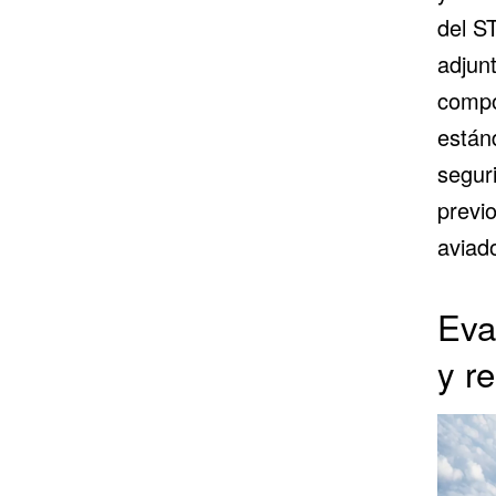
del S
adjun
compo
están
segur
previ
aviad
Eva
y r