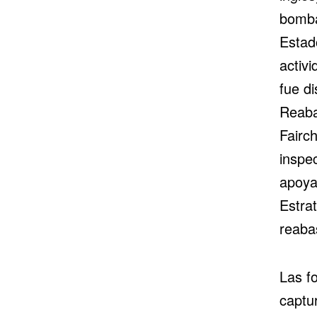
bomba
Estad
activi
fue d
Reaba
Fairch
inspec
apoya
Estra
reaba
Las f
captur