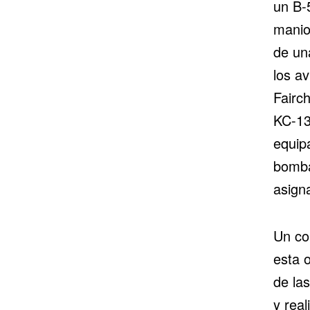
un B-
manio
de un
los a
Fairch
KC-13
equip
bomba
asign
Un co
esta 
de la
y rea