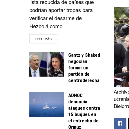
lista reducida de países que
podrían aportar tropas para
verificar el desarme de
Hezbolá como...
DETAILS
LEER MÁS
Gantz y Shaked
negocian
formar un
partido de
centroderecha
Archivo
ADNOC
ucrani
denuncia
Bielorr
ataques contra
15 buques en
el estrecho de
Ormuz