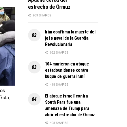
estrecho de Ormuz
969 SHARES
Irán confirma la muerte del
jefe naval de la Guardia
Revolucionaria
662 SHARES
104 murieron en ataque
estadounidense contra
buque de guerra iraní
418 SHARES
zos
El ataque israelí contra
Guta,
South Pars fue una
amenaza de Trump para
abrir el estrecho de Ormuz
408 SHARES