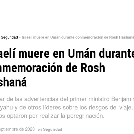
»
Seguridad
»
Israelí muere en Umán durante conmemoración de Rosh Hashan
aelí muere en Umán durant
nmemoración de Rosh
shaná
ar de las advertencias del primer ministro Benjami
ahu y de otros líderes sobre los riesgos del viaje,
s optaron por realizar la peregrinación.
eptiembre de 2023
en
Seguridad