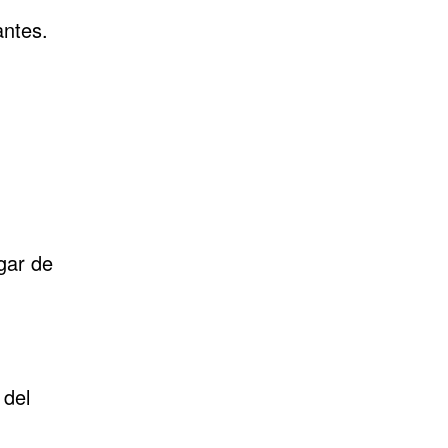
antes.
gar de
 del