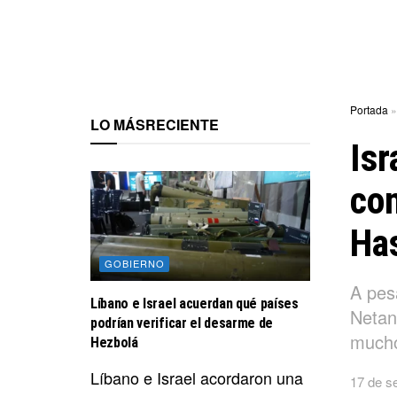
Portada
LO MÁS
RECIENTE
Isr
co
Ha
GOBIERNO
A pes
Líbano e Israel acuerdan qué países
Netany
podrían verificar el desarme de
mucho
Hezbolá
Líbano e Israel acordaron una
17 de s