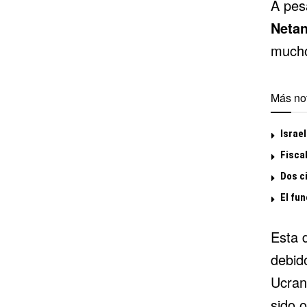
A pes
Neta
mucho
Más not
Israel
Fisca
Dos ci
El fun
Esta 
debido
Ucran
sido 