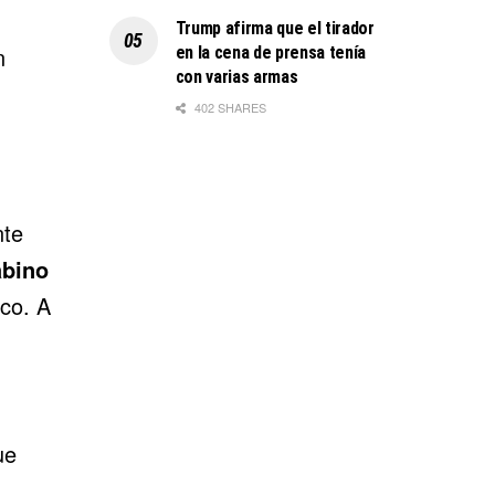
Trump afirma que el tirador
n
en la cena de prensa tenía
con varias armas
402 SHARES
nte
abino
ico. A
ue