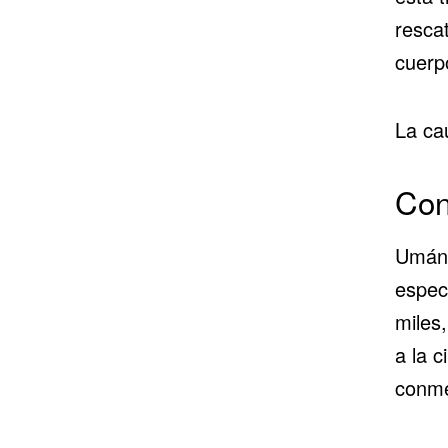
resca
cuerpo
La ca
Con
Umán 
espec
miles
a la 
conmem