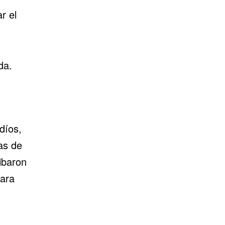
r el
da.
díos,
as de
ibaron
para