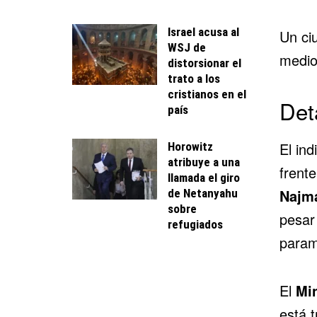
Israel acusa al
Un ci
WSJ de
medio
distorsionar el
trato a los
cristianos en el
Det
país
El in
Horowitz
atribuye a una
frent
llamada el giro
Najma
de Netanyahu
sobre
pesar
refugiados
param
El
Min
está 