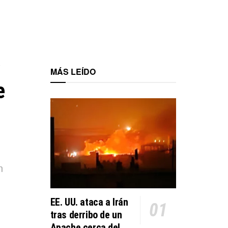
á
MÁS LEÍDO
e
n
EE. UU. ataca a Irán
tras derribo de un
Apache cerca del