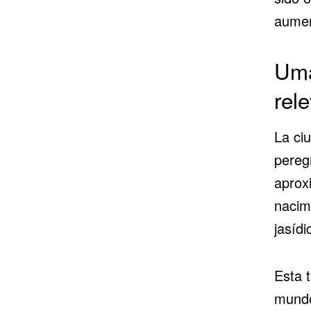
aumen
Umá
rele
La ci
pereg
aprox
nacim
jasídi
Esta t
mundo