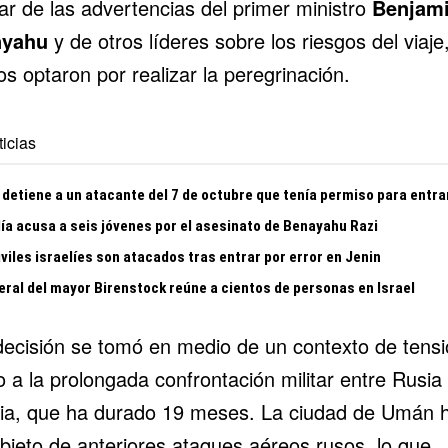
ar de las advertencias del primer ministro
Benjam
nyahu
y de otros líderes sobre los riesgos del viaje
s optaron por realizar la peregrinación.
icias
 detiene a un atacante del 7 de octubre que tenía permiso para entra
lía acusa a seis jóvenes por el asesinato de Benayahu Razi
viles israelíes son atacados tras entrar por error en Jenin
eral del mayor Birenstock reúne a cientos de personas en Israel
decisión se tomó en medio de un contexto de tensi
 a la prolongada confrontación militar entre Rusia
ia, que ha durado 19 meses. La ciudad de Umán 
objeto de anteriores ataques aéreos rusos, lo que