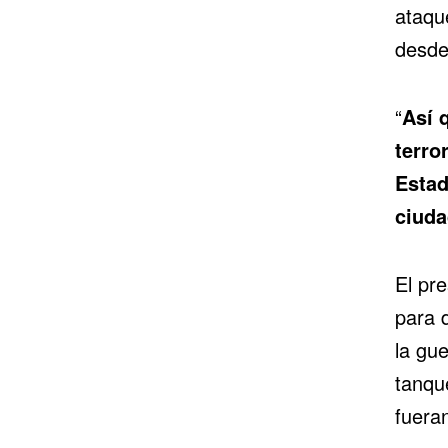
ataqu
desde
“
Así 
terro
Estad
ciud
El pre
para 
la gu
tanqu
fuera