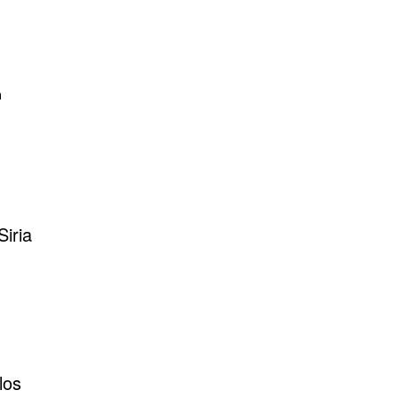
n
iria
los