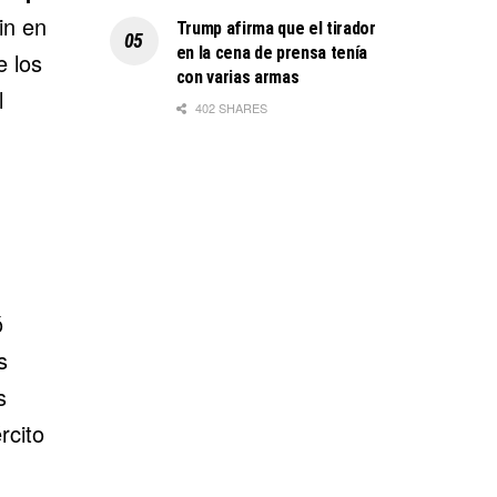
lin en
Trump afirma que el tirador
en la cena de prensa tenía
 los
con varias armas
l
402 SHARES
ó
s
s
rcito