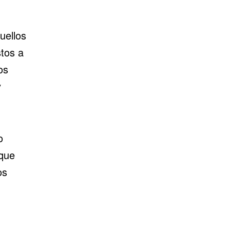
uellos
tos a
os
y
o
 que
os