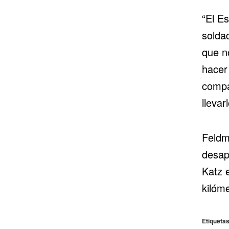
“El E
soldad
que n
hacer 
compa
llevar
Feldm
desap
Katz 
kilóme
Etiquetas