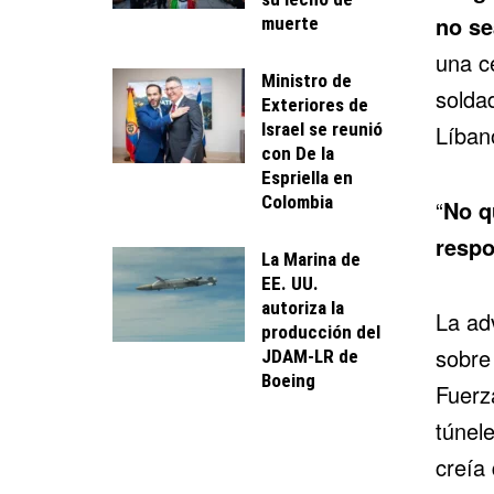
no se
muerte
una c
Ministro de
solda
Exteriores de
Israel se reunió
Líban
con De la
Espriella en
Colombia
“
No q
respo
La Marina de
EE. UU.
autoriza la
La ad
producción del
sobre
JDAM-LR de
Boeing
Fuerza
túnele
creía 