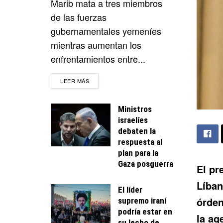
Marib mata a tres miembros
de las fuerzas
gubernamentales yemeníes
mientras aumentan los
enfrentamientos entre...
DETAILS
LEER MÁS
Ministros
israelíes
debaten la
respuesta al
plan para la
Gaza posguerra
El pr
Líban
El líder
órden
supremo iraní
podría estar en
la ag
su lecho de