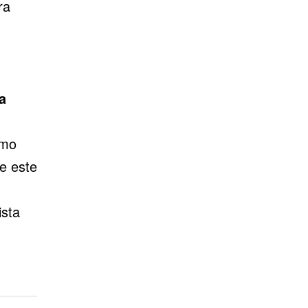
ra
a
omo
de este
ista