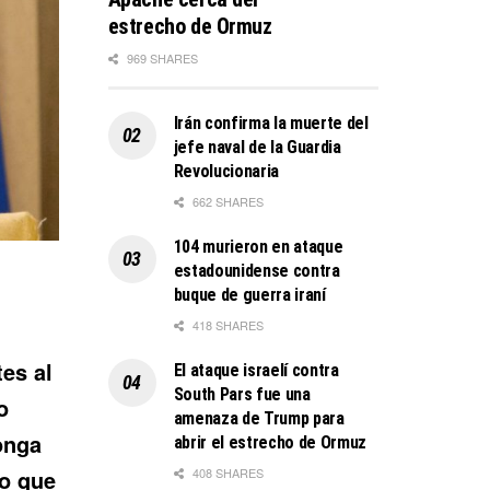
estrecho de Ormuz
969 SHARES
Irán confirma la muerte del
jefe naval de la Guardia
Revolucionaria
662 SHARES
104 murieron en ataque
estadounidense contra
buque de guerra iraní
418 SHARES
tes al
El ataque israelí contra
South Pars fue una
o
amenaza de Trump para
onga
abrir el estrecho de Ormuz
408 SHARES
no que