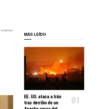
jo órdenes
MÁS LEÍDO
EE. UU. ataca a Irán
tras derribo de un
Apache cerca del