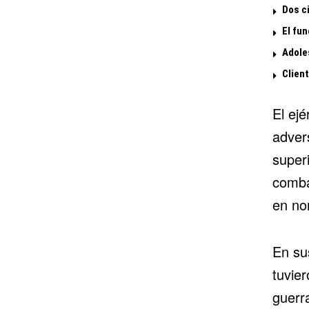
Dos ci
El fun
Adoles
Clien
El ej
adver
super
comba
en no
En sus
tuvier
guerr