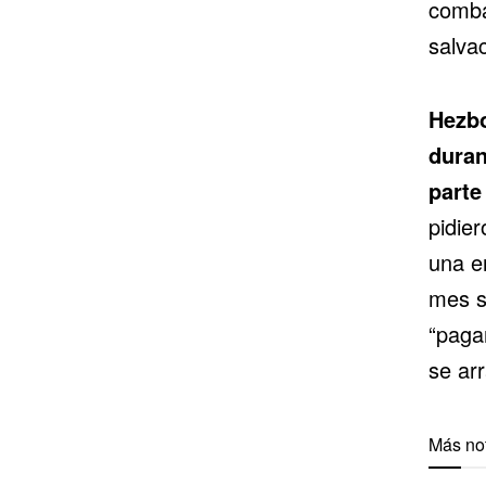
combat
salva
Hezbo
duran
parte
pidie
una en
mes s
“pagar
se arr
Más not