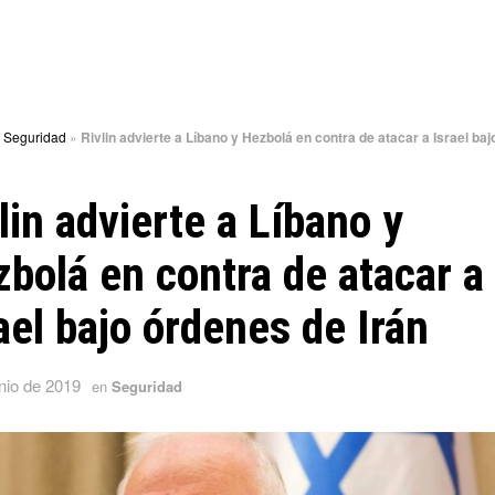
»
Seguridad
»
Rivlin advierte a Líbano y Hezbolá en contra de atacar a Israel ba
lin advierte a Líbano y
bolá en contra de atacar a
ael bajo órdenes de Irán
nio de 2019
en
Seguridad