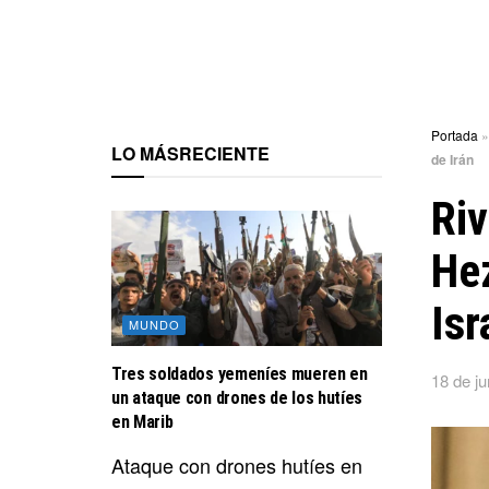
Portada
LO MÁS
RECIENTE
de Irán
Riv
Hez
Isr
MUNDO
Tres soldados yemeníes mueren en
18 de ju
un ataque con drones de los hutíes
en Marib
Ataque con drones hutíes en