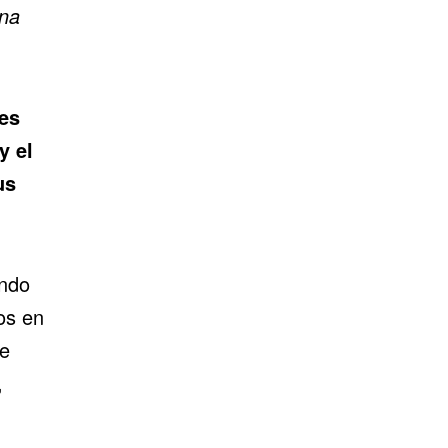
ina
nes
y el
us
ando
os en
de
,