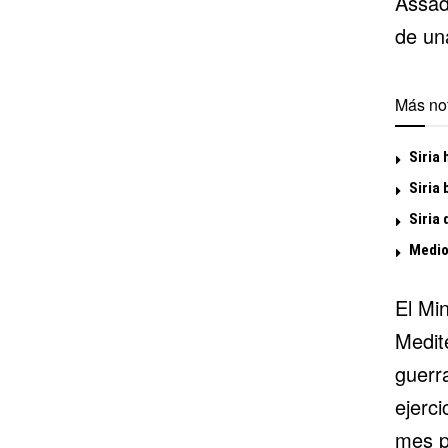
Assad 
de un
Más not
Siria 
Siria
Siria
Medios
El Min
Medit
guerr
ejerc
mes p