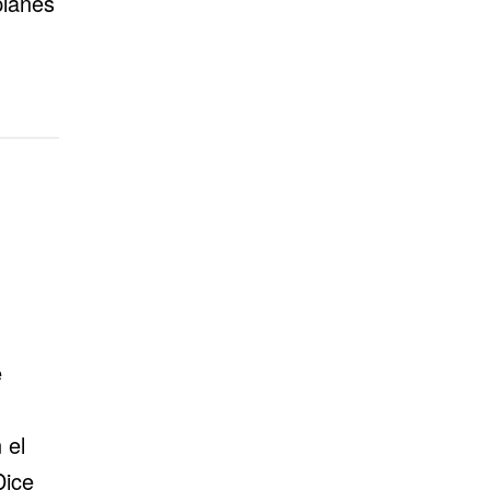
planes
e
 el
Dice