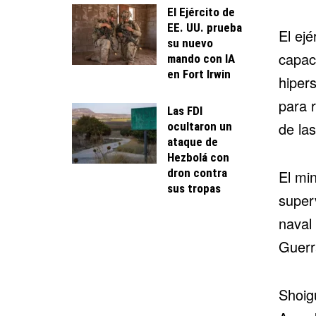
El Ejército de
EE. UU. prueba
El ej
su nuevo
capac
mando con IA
en Fort Irwin
hiper
para r
Las FDI
de la
ocultaron un
ataque de
Hezbolá con
dron contra
El min
sus tropas
super
naval
Guerr
Shoig