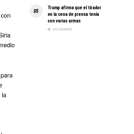
Trump afirma que el tirador
 con
en la cena de prensa tenía
con varias armas
412 SHARES
iria
 medio
 para
e
 la