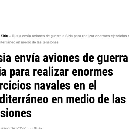
»
Siria
»
Rusia envía aviones de guerra a Siria para realizar enormes ejercicios
iterráneo en medio de las tensiones
ia envía aviones de guerra
ia para realizar enormes
rcicios navales en el
iterráneo en medio de las
nsiones
ebrero de 2022
en
Siria