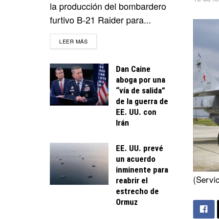
la producción del bombardero
furtivo B-21 Raider para...
DETAILS
LEER MÁS
Dan Caine
aboga por una
“vía de salida”
de la guerra de
EE. UU. con
Irán
EE. UU. prevé
un acuerdo
inminente para
(Servic
reabrir el
estrecho de
Ormuz