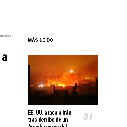
 navales
MÁS LEÍDO
 a
EE. UU. ataca a Irán
tras derribo de un
Apache cerca del