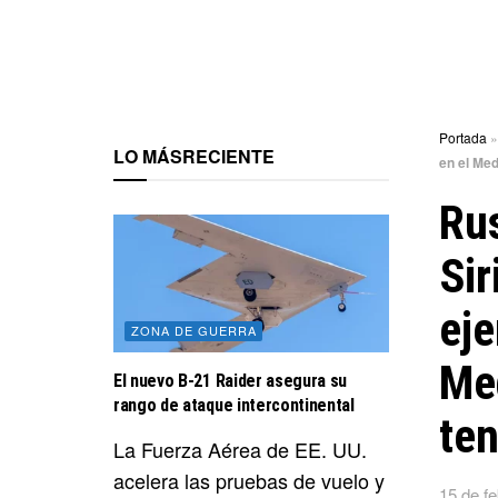
Portada
LO MÁS
RECIENTE
en el Med
Rus
Sir
eje
ZONA DE GUERRA
Med
El nuevo B-21 Raider asegura su
rango de ataque intercontinental
te
La Fuerza Aérea de EE. UU.
acelera las pruebas de vuelo y
15 de f