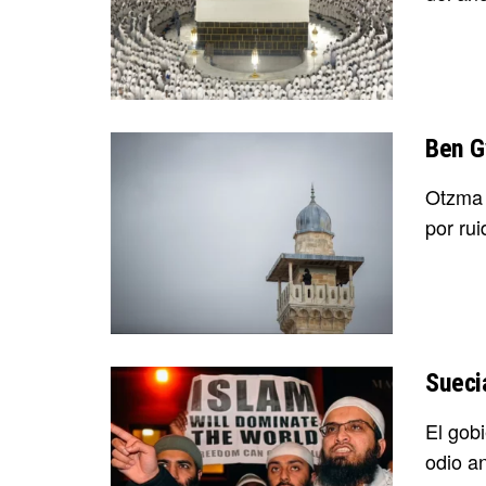
Ben G
Otzma 
por rui
Sueci
El gob
odio a