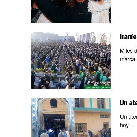
Iraní
Miles d
marca e
Un at
Un ate
hoy ...