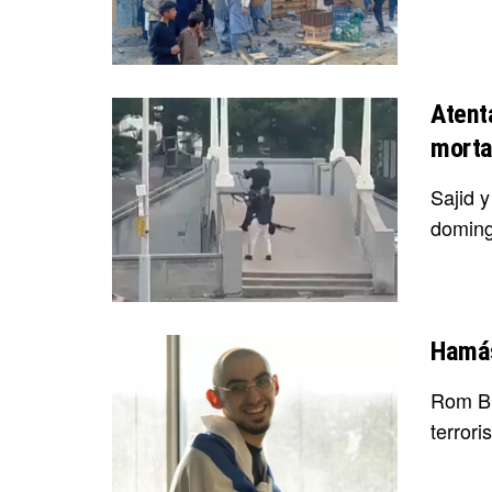
Atent
morta
Sajid 
doming
Hamás
Rom Br
terrori