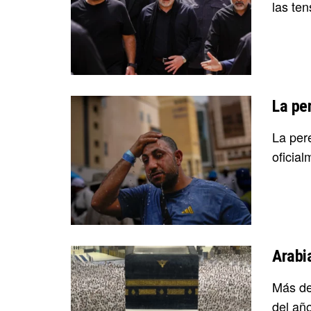
las ten
La pe
La per
oficial
Arabia
Más de 
del año