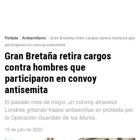
Portada
»
Antisemitismo
»
Gran Bretaña retira cargos contra hombres que
participaron en convoy antisemita
Gran Bretaña retira cargos
contra hombres que
participaron en convoy
antisemita
El pasado mes de mayo, un convoy atravesó
Londres gritando frases antisemitas en protesta por
la Operación Guardián de los Muros.
13 de julio de 2022