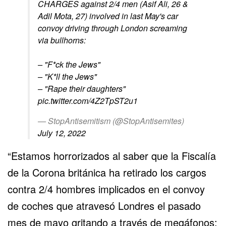
CHARGES against 2/4 men (Asif Ali, 26 &
Adil Mota, 27) involved in last May's car
convoy driving through London screaming
via bullhorns:
– "F*ck the Jews"
– "K*ll the Jews"
– "Rape their daughters"
pic.twitter.com/4Z2TpST2u1
— StopAntisemitism (@StopAntisemites)
July 12, 2022
“Estamos horrorizados al saber que la Fiscalía
de la Corona británica ha retirado los cargos
contra 2/4 hombres implicados en el convoy
de coches que atravesó Londres el pasado
mes de mayo gritando a través de megáfonos: