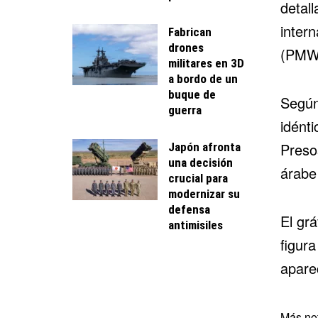
detal
inter
Fabrican
drones
(PMW)
militares en 3D
a bordo de un
buque de
Según
guerra
idénti
Preso
Japón afronta
una decisión
árabe
crucial para
modernizar su
defensa
El gr
antimisiles
figura
apare
Más not