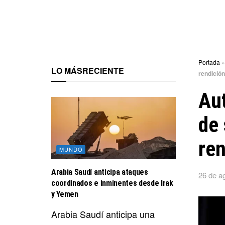
Portada
LO MÁS
RECIENTE
rendició
Aut
de 
ren
MUNDO
Arabia Saudí anticipa ataques
26 de a
coordinados e inminentes desde Irak
y Yemen
Arabia Saudí anticipa una