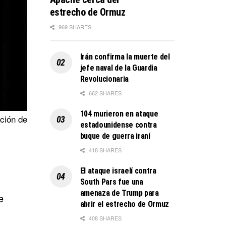
estrecho de Ormuz
969 SHARES
Irán confirma la muerte del
jefe naval de la Guardia
Revolucionaria
662 SHARES
104 murieron en ataque
ición de
estadounidense contra
buque de guerra iraní
418 SHARES
El ataque israelí contra
South Pars fue una
amenaza de Trump para
e
abrir el estrecho de Ormuz
408 SHARES