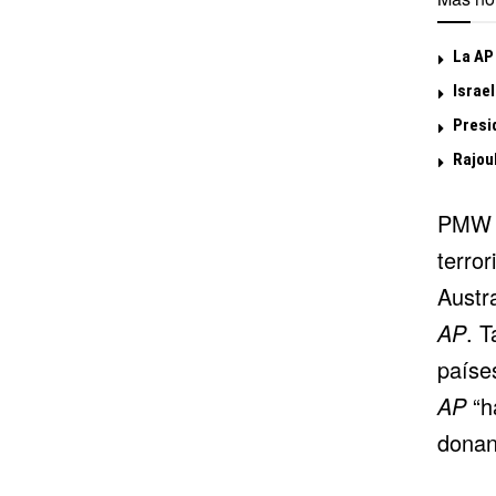
La AP 
Israel
Presid
Rajoub
PMW s
terro
Austra
AP
. 
paíse
AP
“ha
donan