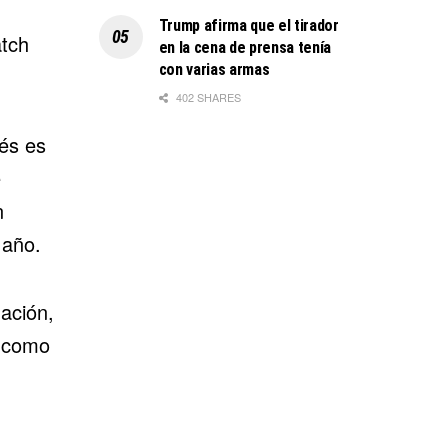
Trump afirma que el tirador
atch
en la cena de prensa tenía
con varias armas
402 SHARES
és es
e
n
 año.
ación,
l como