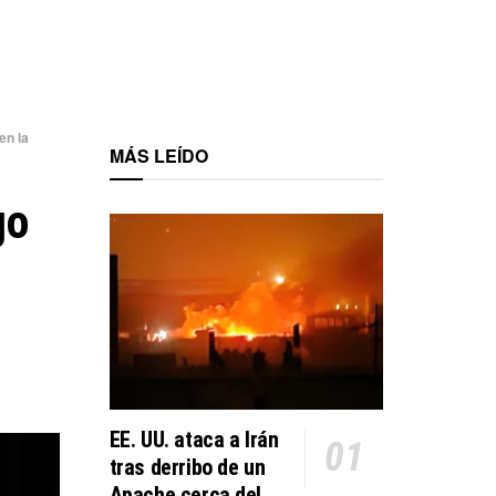
en la
MÁS LEÍDO
go
EE. UU. ataca a Irán
tras derribo de un
Apache cerca del