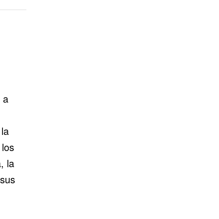
 a
 la
los
, la
 sus