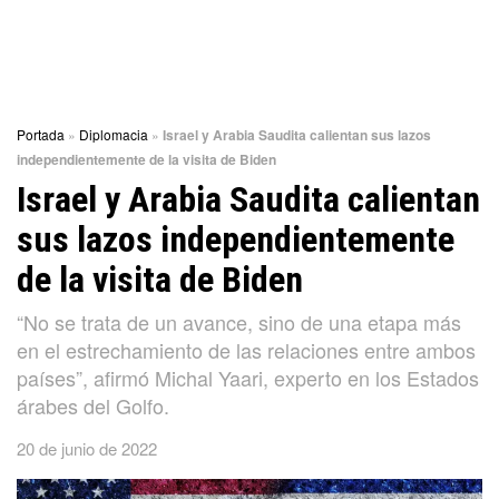
Portada
»
Diplomacia
»
Israel y Arabia Saudita calientan sus lazos
independientemente de la visita de Biden
Israel y Arabia Saudita calientan
sus lazos independientemente
de la visita de Biden
“No se trata de un avance, sino de una etapa más
en el estrechamiento de las relaciones entre ambos
países”, afirmó Michal Yaari, experto en los Estados
árabes del Golfo.
20 de junio de 2022