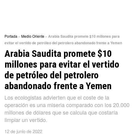
Portada
»
Medio Oriente
»
Arabia Saudita promete $10 millones para
evitar el vertido de petróleo del petrolero abandonado frente a Yemen
Arabia Saudita promete $10
millones para evitar el vertido
de petróleo del petrolero
abandonado frente a Yemen
Los ecologistas advierten que el coste de la
operación es una miseria comparado con los 20.000
millones de dólares que se calcula que costaría
limpiar un vertido.
12 de junio de 2022