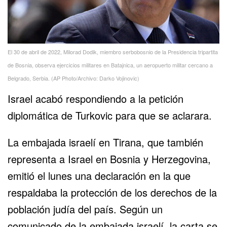
El 30 de abril de 2022, Milorad Dodik, miembro serbobosnio de la Presidencia tripartita
de Bosnia, observa ejercicios militares en Batajnica, un aeropuerto militar cercano a
Belgrado, Serbia. (AP Photo/Archivo: Darko Vojinovic)
Israel acabó respondiendo a la petición
diplomática de Turkovic para que se aclarara.
La embajada israelí en Tirana, que también
representa a Israel en Bosnia y Herzegovina,
emitió el lunes una declaración en la que
respaldaba la protección de los derechos de la
población judía del país. Según un
comunicado de la embajada israelí, la carta se