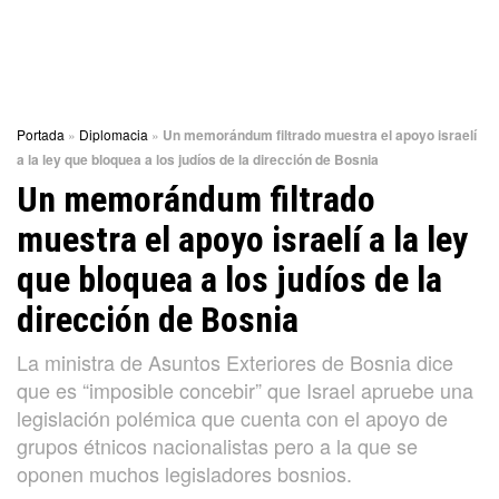
Portada
»
Diplomacia
»
Un memorándum filtrado muestra el apoyo israelí
a la ley que bloquea a los judíos de la dirección de Bosnia
Un memorándum filtrado
muestra el apoyo israelí a la ley
que bloquea a los judíos de la
dirección de Bosnia
La ministra de Asuntos Exteriores de Bosnia dice
que es “imposible concebir” que Israel apruebe una
legislación polémica que cuenta con el apoyo de
grupos étnicos nacionalistas pero a la que se
oponen muchos legisladores bosnios.