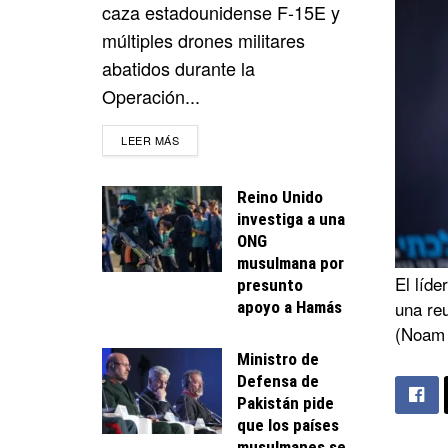
caza estadounidense F-15E y
múltiples drones militares
abatidos durante la
Operación...
DETAILS
LEER MÁS
Reino Unido
investiga a una
ONG
musulmana por
El líde
presunto
una reu
apoyo a Hamás
(Noam 
Ministro de
Defensa de
Pakistán pide
que los países
musulmanes se