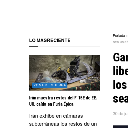
Portada
LO MÁS
RECIENTE
sea un al
Gan
lib
los
ZONA DE GUERRA
sea
Irán muestra restos del F-15E de EE.
UU. caído en Furia Épica
30 de ju
Irán exhibe en cámaras
subterráneas los restos de un