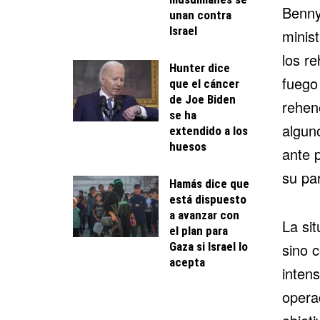
Benny
unan contra
Israel
minis
los
re
Hunter dice
fuego
que el cáncer
de Joe Biden
rehen
se ha
algun
extendido a los
huesos
ante p
su par
Hamás dice que
está dispuesto
a avanzar con
La si
el plan para
Gaza si Israel lo
sino 
acepta
inten
opera