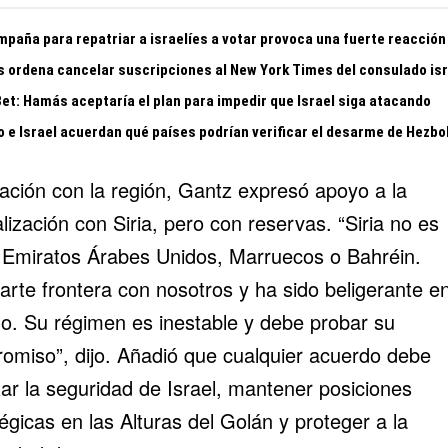
mpaña para repatriar a israelíes a votar provoca una fuerte reacción
s ordena cancelar suscripciones al New York Times del consulado isr
Bet: Hamás aceptaría el plan para impedir que Israel siga atacando
o e Israel acuerdan qué países podrían verificar el desarme de Hezbo
lación con la región, Gantz expresó apoyo a la
ización con Siria, pero con reservas. “
Siria
no es
o
Emiratos Árabes Unidos
, Marruecos o Bahréin.
rte frontera con nosotros y ha sido beligerante en
o. Su régimen es inestable y debe probar su
omiso”, dijo. Añadió que cualquier acuerdo debe
zar la seguridad de Israel, mantener posiciones
égicas en las Alturas del Golán y proteger a la