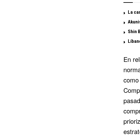
La ca
Akuni
Shin 
Líban
En re
normal
com
Compa
pasad
compr
priori
estrat