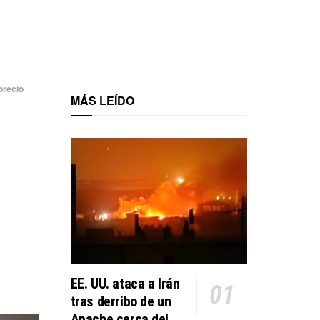
precio
MÁS LEÍDO
EE. UU. ataca a Irán
tras derribo de un
Apache cerca del