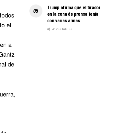
Trump afirma que el tirador
 todos
en la cena de prensa tenía
con varias armas
to el
412 SHARES
jen a
Gantz
nal de
uerra,
r