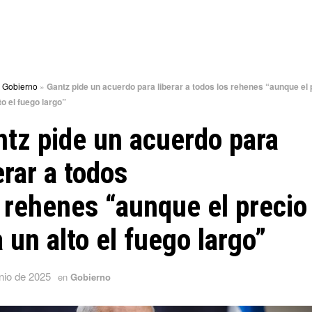
»
Gobierno
»
Gantz pide un acuerdo para liberar a todos los rehenes “aunque el 
to el fuego largo”
tz pide un acuerdo para
erar a todos
 rehenes “aunque el precio
 un alto el fuego largo”
nio de 2025
en
Gobierno