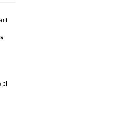
aelí
lá
 el