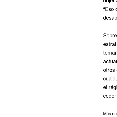
objeti
“Eso 
desap
Sobre
estra
tomar
actua
otros
cualq
el ré
ceder
Más not