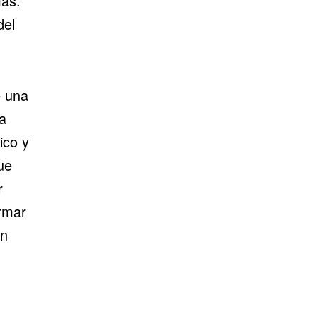
ás
.
del
e una
a
ico y
ue
r
ormar
in