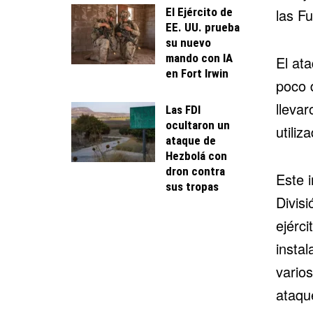
El Ejército de
las F
EE. UU. prueba
su nuevo
mando con IA
El ata
en Fort Irwin
poco 
lleva
Las FDI
ocultaron un
utiliz
ataque de
Hezbolá con
dron contra
Este i
sus tropas
Divis
ejérci
insta
vario
ataqu