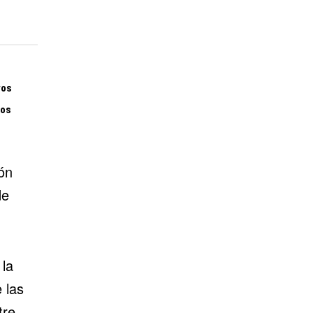
vos
mos
ión
de
 la
 las
tre