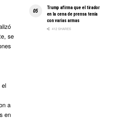
Trump afirma que el tirador
en la cena de prensa tenía
con varias armas
alizó
412 SHARES
te, se
iones
 el
on a
s en