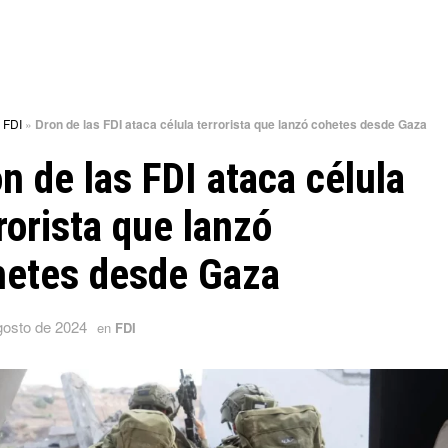
»
FDI
»
Dron de las FDI ataca célula terrorista que lanzó cohetes desde Gaza
n de las FDI ataca célula
rorista que lanzó
hetes desde Gaza
gosto de 2024
en
FDI