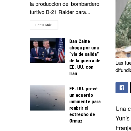
la producción del bombardero
furtivo B-21 Raider para...
DETAILS
LEER MÁS
Dan Caine
aboga por una
“vía de salida”
de la guerra de
Las fue
EE. UU. con
difundi
Irán
EE. UU. prevé
un acuerdo
inminente para
Una c
reabrir el
estrecho de
Yunis
Ormuz
Franj