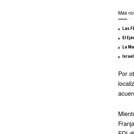
Más not
Las F
El Ej
La Mar
Israel
Por ot
locali
acuer
Mientr
Franj
FDI di