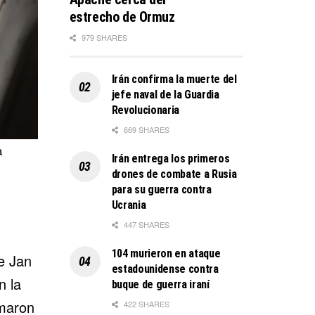
estrecho de Ormuz
979 SHARES
Irán confirma la muerte del
jefe naval de la Guardia
Revolucionaria
669 SHARES
a
Irán entrega los primeros
drones de combate a Rusia
para su guerra contra
Ucrania
447 SHARES
104 murieron en ataque
de
Jan
estadounidense contra
n la
buque de guerra iraní
rmaron
422 SHARES