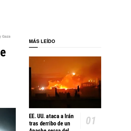
 y Gaza
MÁS LEÍDO
de
EE. UU. ataca a Irán
tras derribo de un
Apache cerca del