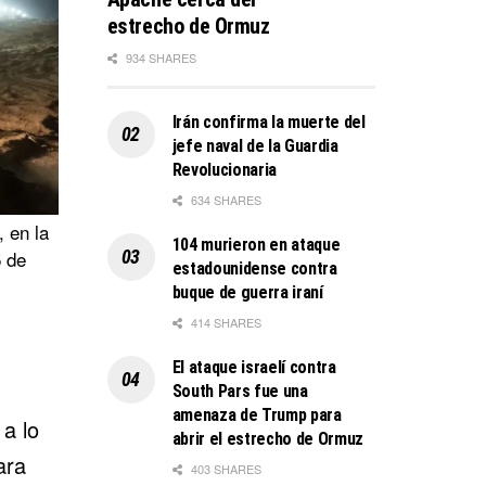
estrecho de Ormuz
934 SHARES
Irán confirma la muerte del
jefe naval de la Guardia
Revolucionaria
634 SHARES
, en la
104 murieron en ataque
5 de
estadounidense contra
buque de guerra iraní
414 SHARES
El ataque israelí contra
South Pars fue una
amenaza de Trump para
a lo
abrir el estrecho de Ormuz
ara
403 SHARES