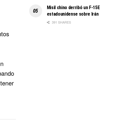
Misil chino derribó un F-15E
estadounidense sobre Irán
391 SHARES
ntos
on
abando
ntener