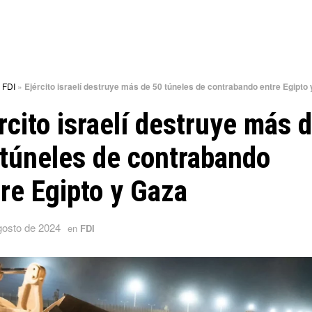
»
FDI
»
Ejército israelí destruye más de 50 túneles de contrabando entre Egipto
rcito israelí destruye más 
túneles de contrabando
re Egipto y Gaza
gosto de 2024
en
FDI