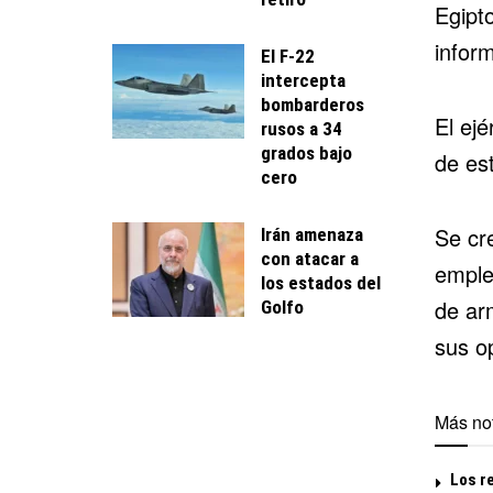
Egipt
infor
El F-22
intercepta
bombarderos
El ejé
rusos a 34
grados bajo
de est
cero
Se cre
Irán amenaza
con atacar a
emple
los estados del
de ar
Golfo
sus o
Más not
Los r