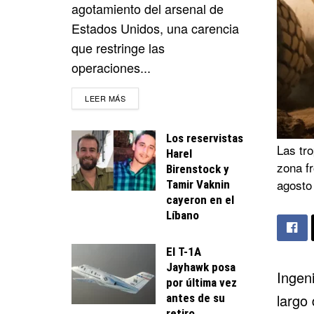
agotamiento del arsenal de
Estados Unidos, una carencia
que restringe las
operaciones...
DETAILS
LEER MÁS
Los reservistas
Las tro
Harel
zona fr
Birenstock y
agosto
Tamir Vaknin
cayeron en el
Líbano
El T-1A
Jayhawk posa
Ingen
por última vez
largo 
antes de su
retiro