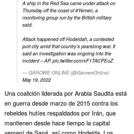
A ship in the Red Sea came under attack on
Thursday off the coast of
#Yemen
, a
monitoring group run by the British military
said.
Attack happened off Hodeidah, a contested
port city amid that country’s yearslong war. It
said an investigation was ongoing into the
incident – AP.
pic.twitter.com/vF1TACPEuZ
— GAROWE ONLINE (@GaroweOnline)
May 19, 2022
Una coalición liderada por Arabia Saudita está
en guerra desde marzo de 2015 contra los
rebeldes hutíes respaldados por Irán, que
mantienen desde hace tiempo la capital
yemení de Saná, así como Hodeida. Los